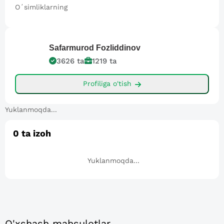
Oʻsimliklarning
Safarmurod
Fozliddinov
3626
ta
1219
ta
Profiliga o'tish
Yuklanmoqda...
0
ta izoh
Yuklanmoqda...
O'xshash mahsulotlar