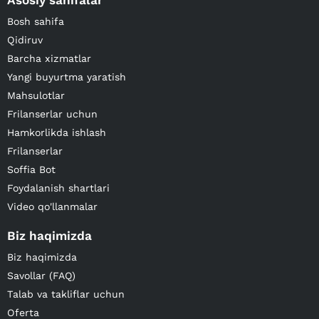
Asosiy sahifalar
Bosh sahifa
Qidiruv
Barcha xizmatlar
Yangi buyurtma yaratish
Mahsulotlar
Frilanserlar uchun
Hamkorlikda ishlash
Frilanserlar
Soffia Bot
Foydalanish shartlari
Video qo'llanmalar
Biz haqimizda
Biz haqimizda
Savollar (FAQ)
Talab va takliflar uchun
Oferta