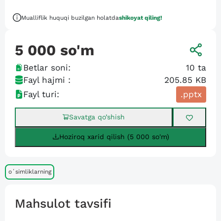
Mualliflik huquqi buzilgan holatda
shikoyat qiling!
5 000
so'm
Betlar soni:
10
ta
Fayl hajmi :
205.85 KB
Fayl turi:
.pptx
Savatga qo’shish
Hoziroq xarid qilish (5 000 so'm)
oʻsimliklarning
Mahsulot tavsifi