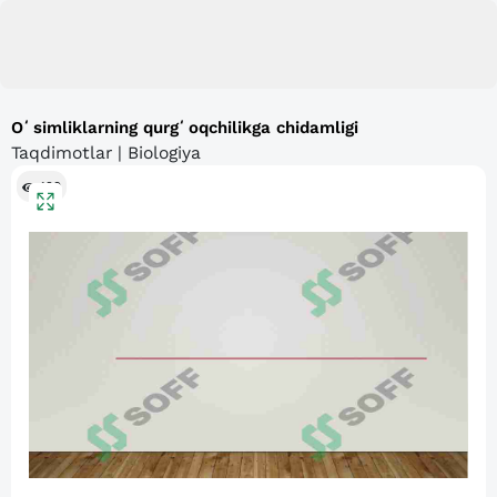
Oʻsimliklarning qurgʻoqchilikga chidamligi
Taqdimotlar | Biologiya
129