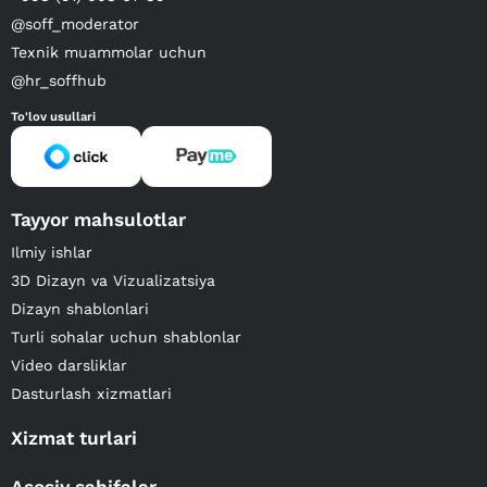
@soff_moderator
Texnik muammolar uchun
@hr_soffhub
To'lov usullari
Tayyor mahsulotlar
Ilmiy ishlar
3D Dizayn va Vizualizatsiya
Dizayn shablonlari
Turli sohalar uchun shablonlar
Video darsliklar
Dasturlash xizmatlari
Xizmat turlari