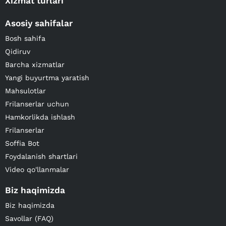
Xizmat turlari
Asosiy sahifalar
Bosh sahifa
Qidiruv
Barcha xizmatlar
Yangi buyurtma yaratish
Mahsulotlar
Frilanserlar uchun
Hamkorlikda ishlash
Frilanserlar
Soffia Bot
Foydalanish shartlari
Video qo'llanmalar
Biz haqimizda
Biz haqimizda
Savollar (FAQ)