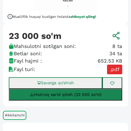
Mualliflik huquqi buzilgan holatda
shikoyat qiling!
23 000
so'm
Mahsulotni sotilgan soni:
8
ta
Betlar soni:
34
ta
Fayl hajmi :
652.53 KB
Fayl turi:
.pdf
Savatga qo’shish
Hoziroq xarid qilish (23 000 so'm)
#ikkilamchi