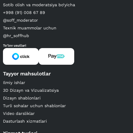
Sotib olish va moderatsiya bo‘yicha
+998 (91) 008 67 89
@soff_moderator
Texnik muammolar uchun
@hr_soffhub
To'lov usullari
Tayyor mahsulotlar
Ilmiy ishlar
3D Dizayn va Vizualizatsiya
Dizayn shablonlari
Turli sohalar uchun shablonlar
Video darsliklar
Dasturlash xizmatlari