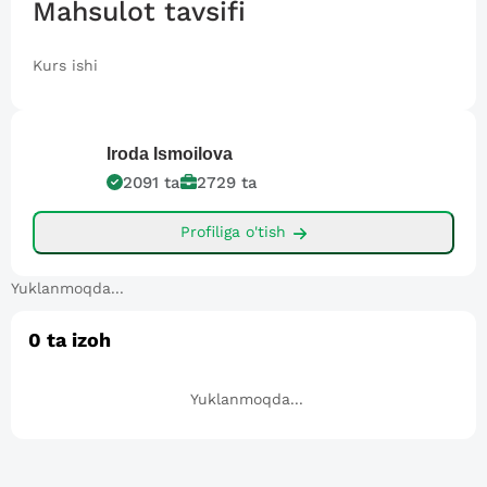
Mahsulot tavsifi
Kurs ishi
Iroda
Ismoilova
2091
ta
2729
ta
Profiliga o'tish
Yuklanmoqda...
0
ta izoh
Yuklanmoqda...