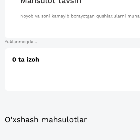
Mahsulot tavsifi
Noyob va soni kamayib borayotgan qushlar,ularni muh
Yuklanmoqda...
0
ta izoh
O'xshash mahsulotlar