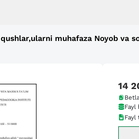
qushlar,ularni muhafaza Noyob va s
14 2
Betla
Fayl 
Fayl 