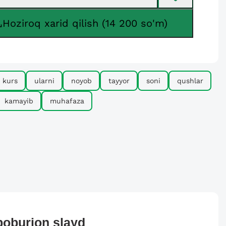
Hoziroq xarid qilish (14 200 so'm)
kurs
ularni
noyob
tayyor
soni
qushlar
kamayib
muhafaza
boburjon
slayd