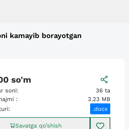
oni kamayib borayotgan
00
so'm
r soni:
36
ta
hajmi :
3.23 MB
turi:
.docx
Savatga qo’shish