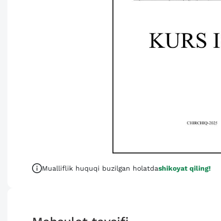
Mualliflik huquqi buzilgan holatda
shikoyat qiling!