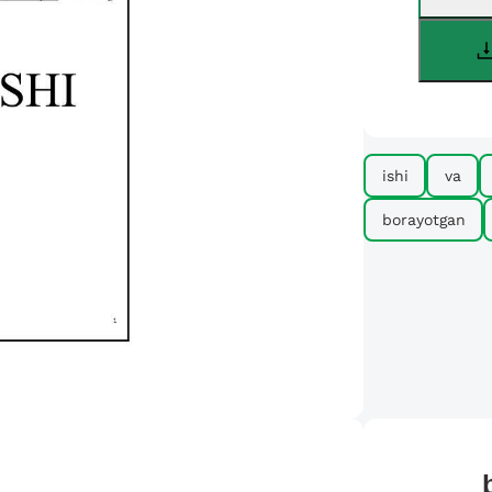
ishi
va
borayotgan