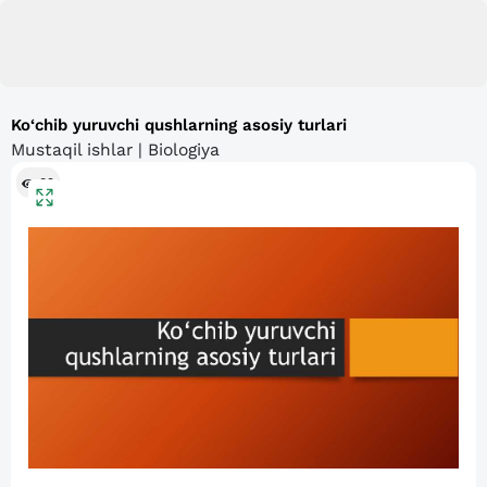
Ko‘chib yuruvchi qushlarning asosiy turlari
Mustaqil ishlar | Biologiya
89