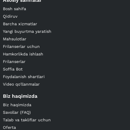
Asosiy sahifalar
Bosh sahifa
Qidiruv
Barcha xizmatlar
Yangi buyurtma yaratish
Mahsulotlar
Frilanserlar uchun
Hamkorlikda ishlash
Frilanserlar
Soffia Bot
Foydalanish shartlari
Video qo'llanmalar
Biz haqimizda
Biz haqimizda
Savollar (FAQ)
Talab va takliflar uchun
Oferta