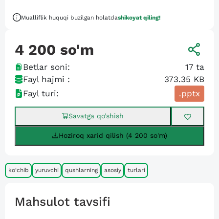
Mualliflik huquqi buzilgan holatda
shikoyat qiling!
4 200
so'm
Betlar soni:
17
ta
Fayl hajmi :
373.35 KB
Fayl turi:
.pptx
Savatga qo’shish
Hoziroq xarid qilish (4 200 so'm)
ko‘chib
yuruvchi
qushlarning
asosiy
turlari
Mahsulot tavsifi