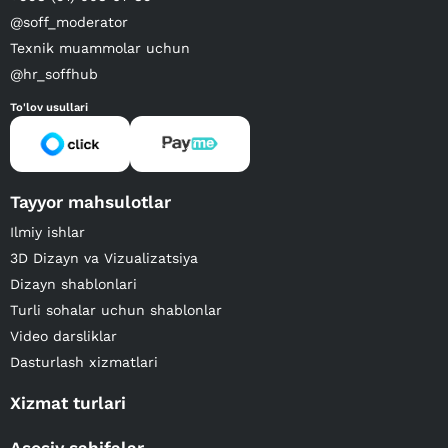
@soff_moderator
Texnik muammolar uchun
@hr_soffhub
To'lov usullari
Tayyor mahsulotlar
Ilmiy ishlar
3D Dizayn va Vizualizatsiya
Dizayn shablonlari
Turli sohalar uchun shablonlar
Video darsliklar
Dasturlash xizmatlari
Xizmat turlari