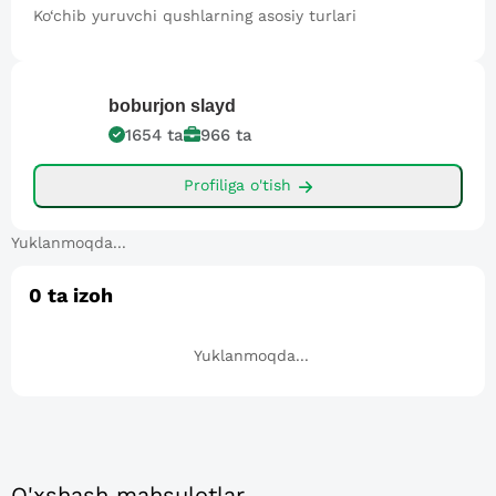
Ko‘chib yuruvchi qushlarning asosiy turlari
boburjon
slayd
1654
ta
966
ta
Profiliga o'tish
Yuklanmoqda...
0
ta izoh
Yuklanmoqda...
O'xshash mahsulotlar