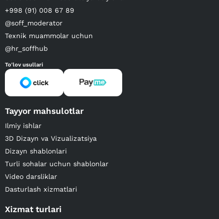
+998 (91) 008 67 89
@soff_moderator
Texnik muammolar uchun
@hr_soffhub
To'lov usullari
Tayyor mahsulotlar
Ilmiy ishlar
3D Dizayn va Vizualizatsiya
Dizayn shablonlari
Turli sohalar uchun shablonlar
Video darsliklar
Dasturlash xizmatlari
Xizmat turlari