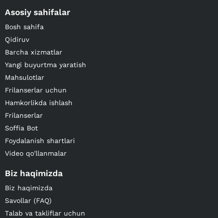
Asosiy sahifalar
Bosh sahifa
Qidiruv
Barcha xizmatlar
Yangi buyurtma yaratish
Mahsulotlar
Frilanserlar uchun
Hamkorlikda ishlash
Frilanserlar
Soffia Bot
Foydalanish shartlari
Video qo'llanmalar
Biz haqimizda
Biz haqimizda
Savollar (FAQ)
Talab va takliflar uchun