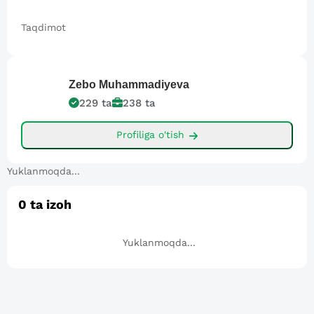
Taqdimot
Zebo
Muhammadiyeva
229
ta
238
ta
Profiliga o'tish
Yuklanmoqda...
0
ta izoh
Yuklanmoqda...