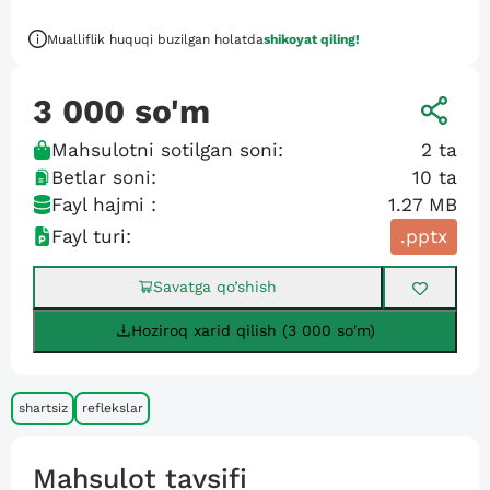
Mualliflik huquqi buzilgan holatda
shikoyat qiling!
3 000
so'm
Mahsulotni sotilgan soni:
2
ta
Betlar soni:
10
ta
Fayl hajmi :
1.27 MB
Fayl turi:
.pptx
Savatga qo’shish
Hoziroq xarid qilish (3 000 so'm)
shartsiz
reflekslar
Mahsulot tavsifi