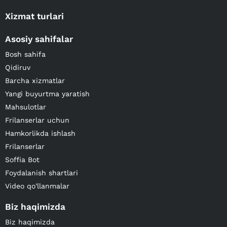
Xizmat turlari
Asosiy sahifalar
Bosh sahifa
Qidiruv
Barcha xizmatlar
Yangi buyurtma yaratish
Mahsulotlar
Frilanserlar uchun
Hamkorlikda ishlash
Frilanserlar
Soffia Bot
Foydalanish shartlari
Video qo'llanmalar
Biz haqimizda
Biz haqimizda