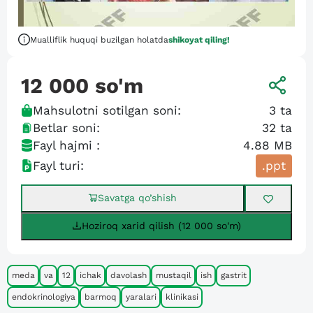
Mualliflik huquqi buzilgan holatda
shikoyat qiling!
12 000
so'm
Mahsulotni sotilgan soni:
3
ta
Betlar soni:
32
ta
Fayl hajmi :
4.88 MB
Fayl turi:
.ppt
Savatga qo’shish
Hoziroq xarid qilish (12 000 so'm)
meda
va
12
ichak
davolash
mustaqil
ish
gastrit
endokrinologiya
barmoq
yaralari
klinikasi