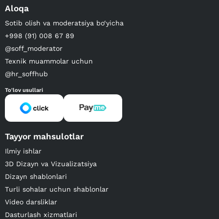
Aloqa
Sotib olish va moderatsiya bo‘yicha
+998 (91) 008 67 89
@soff_moderator
Texnik muammolar uchun
@hr_soffhub
To'lov usullari
Tayyor mahsulotlar
Ilmiy ishlar
3D Dizayn va Vizualizatsiya
Dizayn shablonlari
Turli sohalar uchun shablonlar
Video darsliklar
Dasturlash xizmatlari