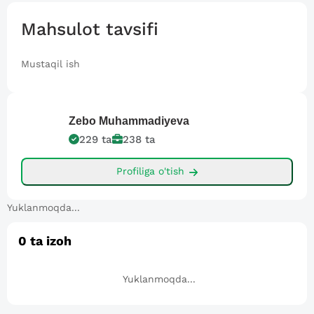
Mahsulot tavsifi
Mustaqil ish
Zebo
Muhammadiyeva
229
ta
238
ta
Profiliga o'tish
Yuklanmoqda...
0
ta izoh
Yuklanmoqda...