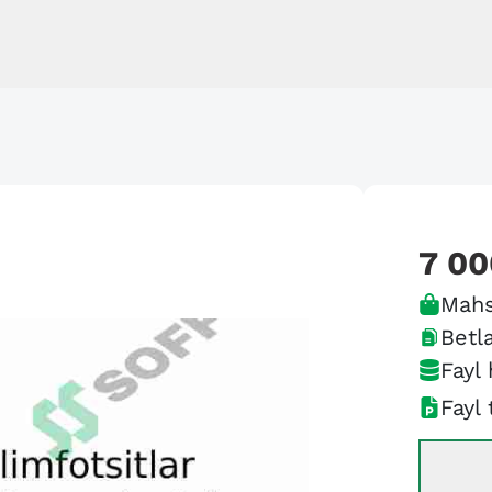
7 00
Mahs
Betla
Fayl 
Fayl 