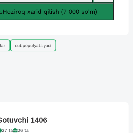
Hoziroq xarid qilish (7 000 so'm)
lar
subpopulyatsiyasi
Sotuvchi
1406
27
ta
26
ta