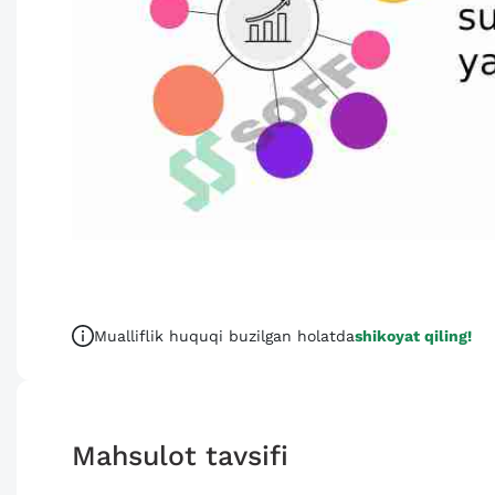
Mualliflik huquqi buzilgan holatda
shikoyat qiling!
Mahsulot tavsifi