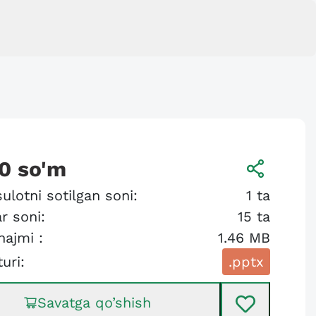
0
so'm
ulotni sotilgan soni:
1
ta
r soni:
15
ta
hajmi :
1.46 MB
turi:
.pptx
Savatga qo’shish