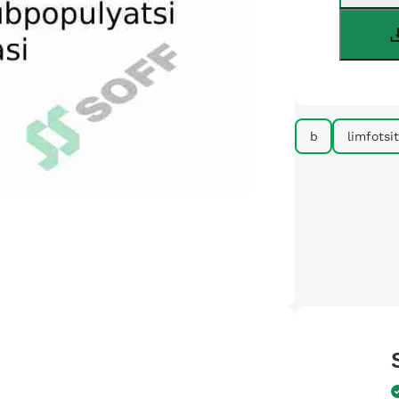
b
limfotsit