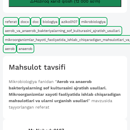
Hoziroq xarid qilish (12 000 so'm)
referat
docx
doc
biologiya
aziko0107
mikrobiologiya
aerob_va_anaerob_bakteriyalarning_sof_kulturasini_ajratish_usullari.
mikroorganizmlar_hayoti_faoliyatida_ishlab_chiqaradigan_mahsulotlari_va_
aerob
anaerob
Mahsulot tavsifi
Mikrobiologiya fanidan “
Aerob va anaerob
bakteriyalarning sof kulturasini ajratish usullari.
Mikroorganizmlar xayoti faoliyatida ishlab chiqaradigan
mahsulotlari va ularni urganish usullari
” mavzusida
tayyorlangan referat