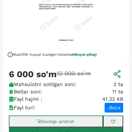
Mualliflik huquqi buzilgan holatda
shikoyat qiling!
6 000
so'm
12 000
so'm
Mahsulotni sotilgan soni:
2
ta
Betlar soni:
11
ta
Fayl hajmi :
41.32 KB
Fayl turi:
.docx
Savatga qo’shish