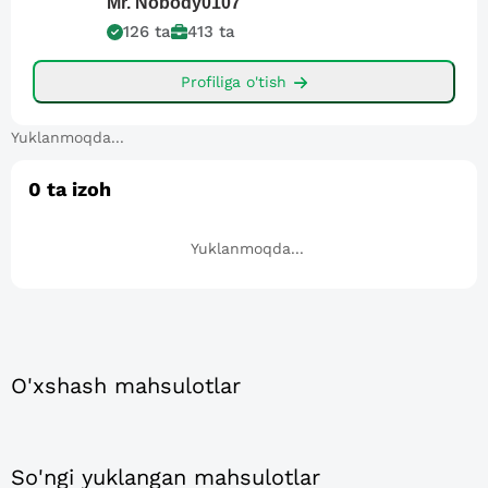
Mr.
Nobody0107
126
ta
413
ta
Profiliga o'tish
Yuklanmoqda...
0
ta izoh
Yuklanmoqda...
O'xshash mahsulotlar
So'ngi yuklangan mahsulotlar