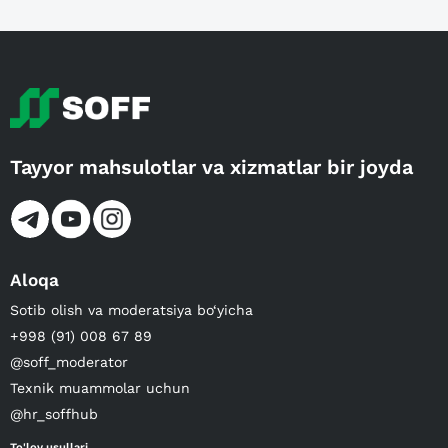
Tayyor mahsulotlar va xizmatlar bir joyda
Aloqa
Sotib olish va moderatsiya bo‘yicha
+998 (91) 008 67 89
@soff_moderator
Texnik muammolar uchun
@hr_soffhub
To'lov usullari