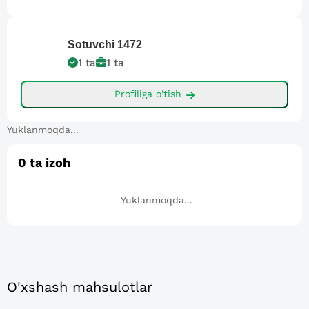
Sotuvchi
1472
1
ta
1
ta
Profiliga o'tish
Yuklanmoqda...
0
ta izoh
Yuklanmoqda...
O'xshash mahsulotlar