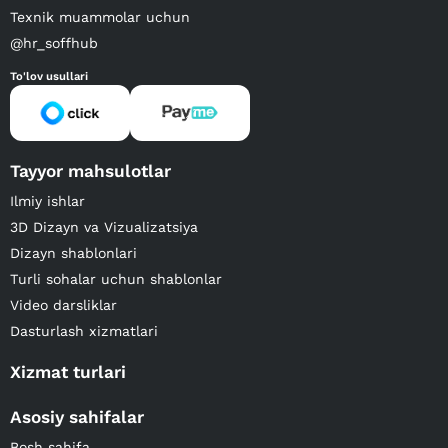
Texnik muammolar uchun
@hr_soffhub
To'lov usullari
Tayyor mahsulotlar
Ilmiy ishlar
3D Dizayn va Vizualizatsiya
Dizayn shablonlari
Turli sohalar uchun shablonlar
Video darsliklar
Dasturlash xizmatlari
Xizmat turlari
Asosiy sahifalar
Bosh sahifa