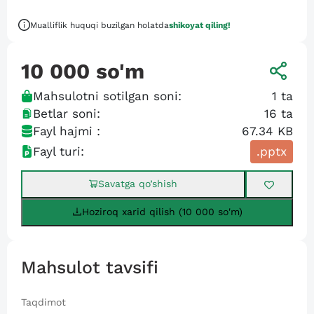
Mualliflik huquqi buzilgan holatda
shikoyat qiling!
10 000
so'm
Mahsulotni sotilgan soni:
1
ta
Betlar soni:
16
ta
Fayl hajmi :
67.34 KB
Fayl turi:
.pptx
Savatga qo’shish
Hoziroq xarid qilish (10 000 so'm)
Mahsulot tavsifi
Taqdimot