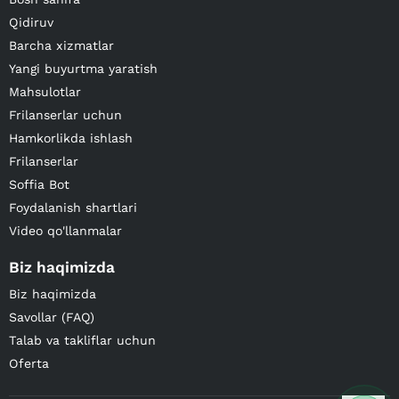
Qidiruv
Barcha xizmatlar
Yangi buyurtma yaratish
Mahsulotlar
Frilanserlar uchun
Hamkorlikda ishlash
Frilanserlar
Soffia Bot
Foydalanish shartlari
Video qo'llanmalar
Biz haqimizda
Biz haqimizda
Savollar (FAQ)
Talab va takliflar uchun
Oferta