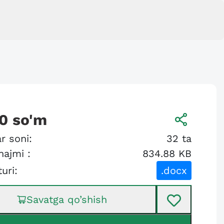
0
so'm
r soni:
32
ta
hajmi :
834.88 KB
turi:
.docx
Savatga qo’shish