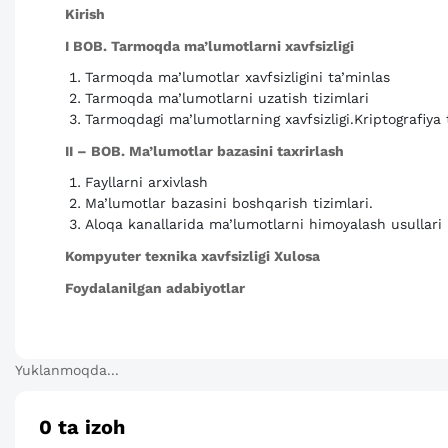
Kirish
I BOB. Tarmoqda ma’lumotlarni xavfsizligi
Tarmoqda ma’lumotlar xavfsizligini ta’minlas
Tarmoqda ma’lumotlarni uzatish tizimlari
Tarmoqdagi ma’lumotlarning xavfsizligi.Kriptografiya
II – BOB. Ma’lumotlar bazasini taxrirlash
Fayllarni arxivlash
Ma’lumotlar bazasini boshqarish tizimlari.
Aloqa kanallarida ma’lumotlarni himoyalash usullari
Kompyuter texnika xavfsizligi Xulosa
Foydalanilgan adabiyotlar
Yuklanmoqda...
0
ta izoh