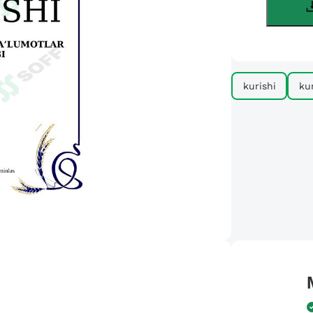
kurishi
kur