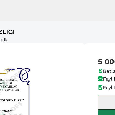
LIGI
slik
5 00
Betla
Fayl 
Fayl 