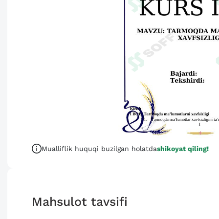
Mualliflik huquqi buzilgan holatda
shikoyat qiling!
Mahsulot tavsifi