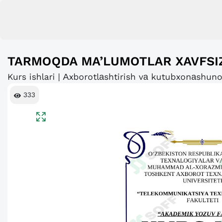
TARMOQDA MA’LUMOTLAR XAVFSIZ
Kurs ishlari | Аxborotlаshtirish vа kutubxonаshuno
333