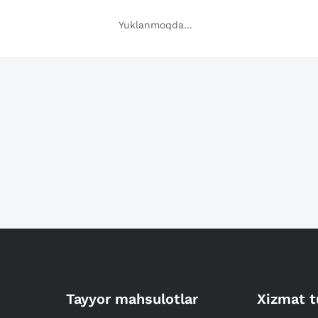
Yuklanmoqda...
Tayyor mahsulotlar
Xizmat t