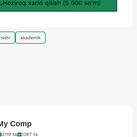
Hoziroq xarid qilish (5 000 so'm)
sishi
akademik
My
Comp
2119
ta
1367
ta