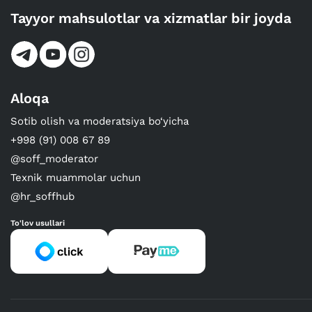
Tayyor mahsulotlar va xizmatlar bir joyda
Aloqa
Sotib olish va moderatsiya bo‘yicha
+998 (91) 008 67 89
@soff_moderator
Texnik muammolar uchun
@hr_soffhub
To'lov usullari