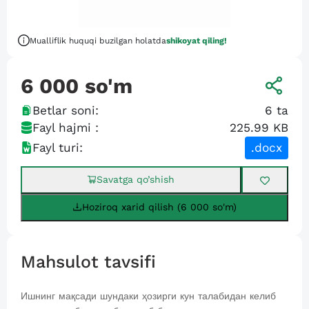
Mualliflik huquqi buzilgan holatda
shikoyat qiling!
6 000
so'm
Betlar soni:
6
ta
Fayl hajmi :
225.99 KB
Fayl turi:
.docx
Savatga qo’shish
Hoziroq xarid qilish (6 000 so'm)
Mahsulot tavsifi
Ишнинг мақсади шундаки ҳозирги кун талабидан келиб