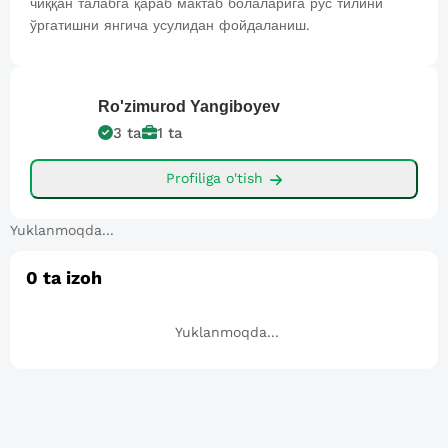
чиққан талабга қараб мактаб болаларига рус тилини
ўргатишни янгича усулидан фойдаланиш.
Ro'zimurod
Yangiboyev
3
ta
1
ta
Profiliga o'tish
Yuklanmoqda...
0
ta izoh
Yuklanmoqda...