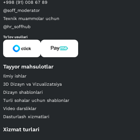
+998 (91) 008 67 89
@soff_moderator
Texnik muammolar uchun
@hr_soffhub
To'lov usullari
Tayyor mahsulotlar
Ilmiy ishlar
3D Dizayn va Vizualizatsiya
Dizayn shablonlari
Turli sohalar uchun shablonlar
Video darsliklar
Dasturlash xizmatlari
Xizmat turlari