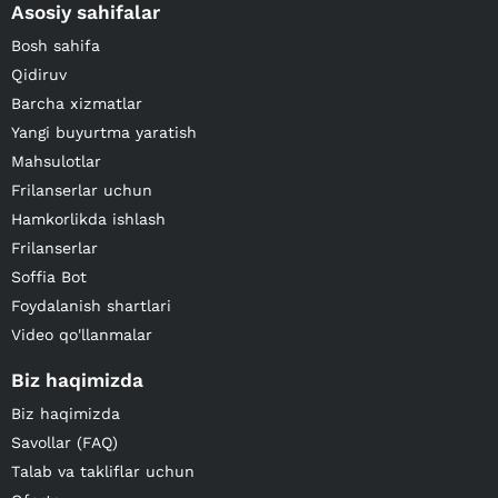
Asosiy sahifalar
Bosh sahifa
Qidiruv
Barcha xizmatlar
Yangi buyurtma yaratish
Mahsulotlar
Frilanserlar uchun
Hamkorlikda ishlash
Frilanserlar
Soffia Bot
Foydalanish shartlari
Video qo'llanmalar
Biz haqimizda
Biz haqimizda
Savollar (FAQ)
Talab va takliflar uchun