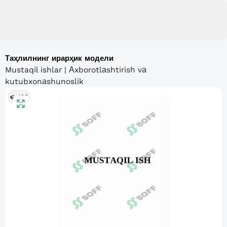
Таҳлилнинг ирарҳик модели
Mustaqil ishlar | Аxborotlаshtirish vа
kutubxonаshunoslik
106