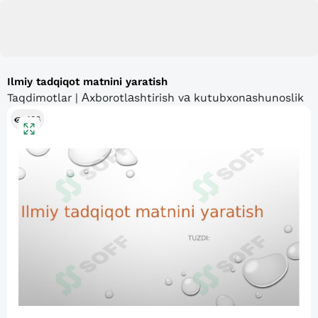
Ilmiy tadqiqot matnini yaratish
Taqdimotlar | Аxborotlаshtirish vа kutubxonаshunoslik
406