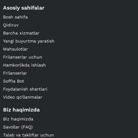
Asosiy sahifalar
Bosh sahifa
Qidiruv
Barcha xizmatlar
Yangi buyurtma yaratish
Mahsulotlar
Frilanserlar uchun
Hamkorlikda ishlash
Frilanserlar
Soffia Bot
Foydalanish shartlari
Video qo'llanmalar
Biz haqimizda
Biz haqimizda
Savollar (FAQ)
Talab va takliflar uchun