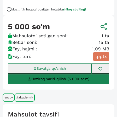
Mualliflik huquqi buzilgan holatda
shikoyat qiling!
5 000
so'm
Mahsulotni sotilgan soni:
1
ta
Betlar soni:
15
ta
Fayl hajmi :
1.09 MB
Fayl turi:
.pptx
Savatga qo’shish
Hoziroq xarid qilish (5 000 so'm)
yozuv
#akademik
Mahsulot tavsifi