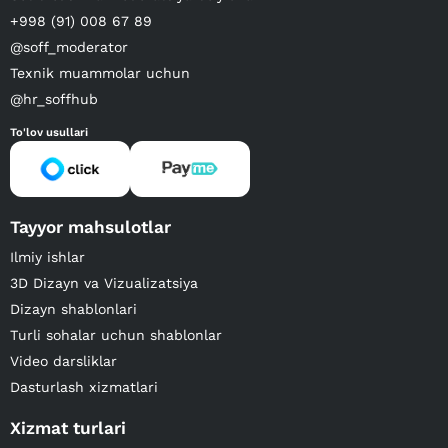
+998 (91) 008 67 89
@soff_moderator
Texnik muammolar uchun
@hr_soffhub
To'lov usullari
Tayyor mahsulotlar
Ilmiy ishlar
3D Dizayn va Vizualizatsiya
Dizayn shablonlari
Turli sohalar uchun shablonlar
Video darsliklar
Dasturlash xizmatlari
Xizmat turlari