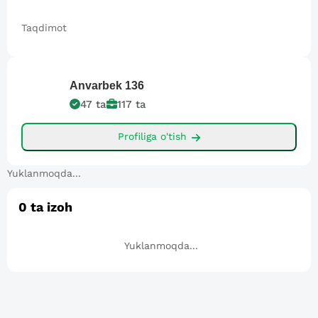
Taqdimot
Anvarbek
136
47
ta
117
ta
Profiliga o'tish
Yuklanmoqda...
0
ta izoh
Yuklanmoqda...