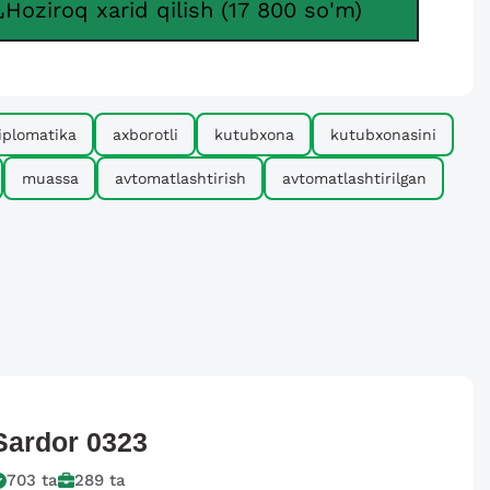
Hoziroq xarid qilish (17 800 so'm)
iplomatika
axborotli
kutubxona
kutubxonasini
muassa
avtomatlashtirish
avtomatlashtirilgan
Sardor
0323
703
ta
289
ta