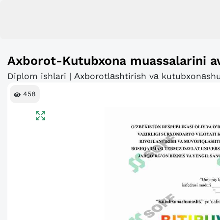
Axborot-Kutubxona muassalarini avt
Diplom ishlari | Аxborotlаshtirish vа kutubxonаsh
458