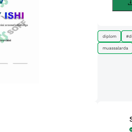
diplom
#d
muassalarda