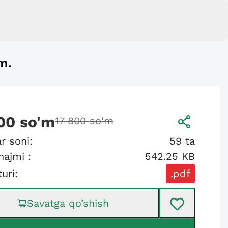
m.
00
so'm
17 800
so'm
r soni:
59
ta
hajmi :
542.25 KB
turi:
.pdf
Savatga qo’shish