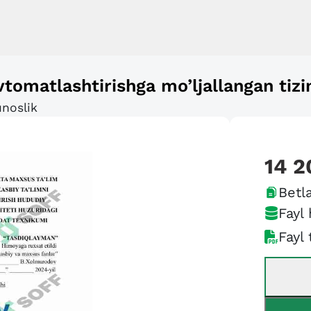
omatlashtirishga mo’ljallangan tizi
unoslik
14 2
Betla
Fayl 
Fayl 