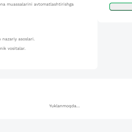
ona muassalarini avtomatlashtirishga
nazariy asoslari.
ik vositalar.
Yuklanmoqda...