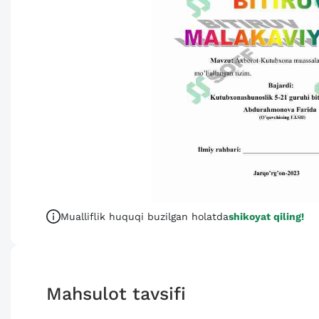
Mualliflik huquqi buzilgan holatda
shikoyat qiling!
Mahsulot tavsifi