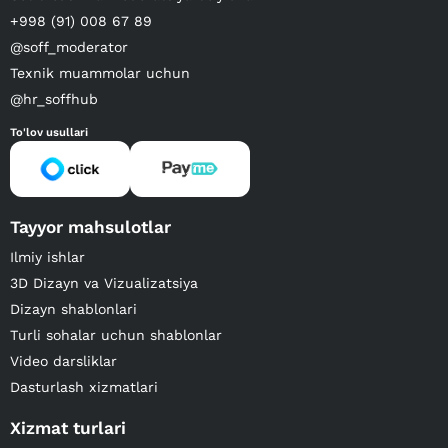
+998 (91) 008 67 89
@soff_moderator
Texnik muammolar uchun
@hr_soffhub
To'lov usullari
Tayyor mahsulotlar
Ilmiy ishlar
3D Dizayn va Vizualizatsiya
Dizayn shablonlari
Turli sohalar uchun shablonlar
Video darsliklar
Dasturlash xizmatlari
Xizmat turlari