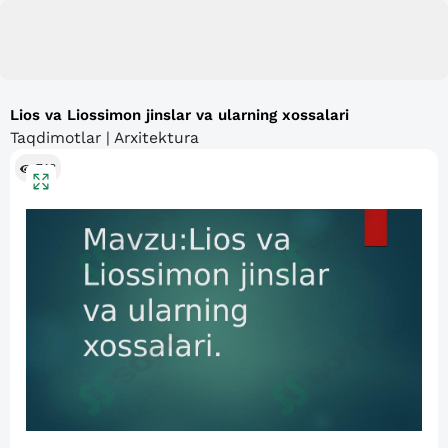
Lios va Liossimon jinslar va ularning xossalari
Taqdimotlar | Arxitektura
748