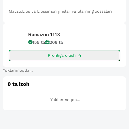
Mavzu:Lios va Liossimon jinslar va ularning xossalari
Ramazon
1113
155
ta
206
ta
Profiliga o'tish
Yuklanmoqda...
0
ta izoh
Yuklanmoqda...