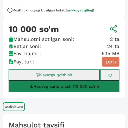
Mualliflik huquqi buzilgan holatda
shikoyat qiling!
10 000
so'm
Mahsulotni sotilgan soni:
2
ta
Betlar soni:
24
ta
Fayl hajmi :
5.15 MB
Fayl turi:
.pptx
Savatga qo’shish
Hoziroq xarid qilish (10 000 so'm)
arxitektura
Mahsulot tavsifi