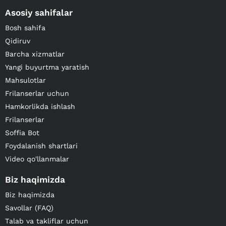
Asosiy sahifalar
Bosh sahifa
Qidiruv
Barcha xizmatlar
Yangi buyurtma yaratish
Mahsulotlar
Frilanserlar uchun
Hamkorlikda ishlash
Frilanserlar
Soffia Bot
Foydalanish shartlari
Video qo'llanmalar
Biz haqimizda
Biz haqimizda
Savollar (FAQ)
Talab va takliflar uchun