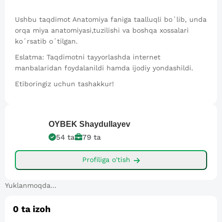
Ushbu taqdimot Anatomiya faniga taalluqli boʻlib, unda
orqa miya anatomiyasi,tuzilishi va boshqa xossalari
koʻrsatib oʻtilgan.
Eslatma: Taqdimotni tayyorlashda internet
manbalaridan foydalanildi hamda ijodiy yondashildi.
Etiboringiz uchun tashakkur!
OYBEK
Shaydullayev
54
ta
79
ta
Profiliga o'tish
Yuklanmoqda...
0
ta izoh