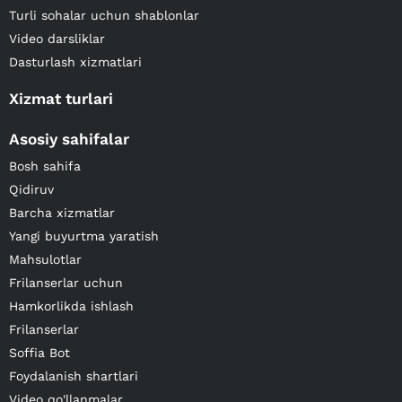
Turli sohalar uchun shablonlar
Video darsliklar
Dasturlash xizmatlari
Xizmat turlari
Asosiy sahifalar
Bosh sahifa
Qidiruv
Barcha xizmatlar
Yangi buyurtma yaratish
Mahsulotlar
Frilanserlar uchun
Hamkorlikda ishlash
Frilanserlar
Soffia Bot
Foydalanish shartlari
Video qo'llanmalar