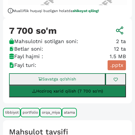
Mualliflik huquqi buzilgan holatda
shikoyat qiling!
7 700
so'm
Mahsulotni sotilgan soni:
2
ta
Betlar soni:
12
ta
Fayl hajmi :
1.5 MB
Fayl turi:
.pptx
Savatga qo’shish
Hoziroq xarid qilish (7 700 so'm)
tibbiyot
portfolio
orqa_miya
atama
Mahsulot tavsifi