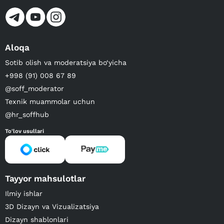
Aloqa
Sotib olish va moderatsiya bo‘yicha
+998 (91) 008 67 89
@soff_moderator
Texnik muammolar uchun
@hr_soffhub
To'lov usullari
Tayyor mahsulotlar
Ilmiy ishlar
3D Dizayn va Vizualizatsiya
Dizayn shablonlari