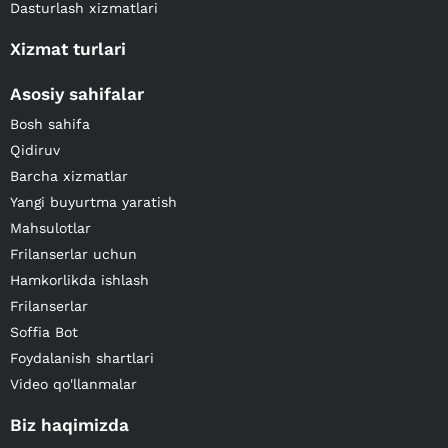
Dasturlash xizmatlari
Xizmat turlari
Asosiy sahifalar
Bosh sahifa
Qidiruv
Barcha xizmatlar
Yangi buyurtma yaratish
Mahsulotlar
Frilanserlar uchun
Hamkorlikda ishlash
Frilanserlar
Soffia Bot
Foydalanish shartlari
Video qo'llanmalar
Biz haqimizda