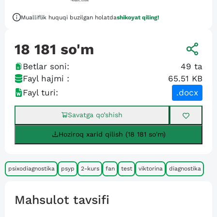
Mualliflik huquqi buzilgan holatda
shikoyat qiling!
18 181
so'm
Betlar soni:
49
ta
Fayl hajmi :
65.51 KB
Fayl turi:
.docx
Savatga qo’shish
Hoziroq xarid qilish (18 181 so'm)
psixodiagnostika
psyp
2-kurs
fan
test
viktorina
diagnostika
Mahsulot tavsifi