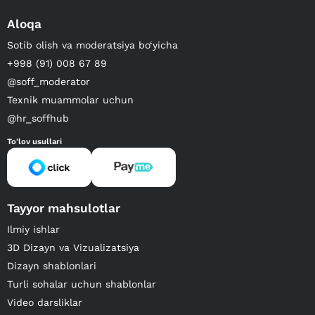
Aloqa
Sotib olish va moderatsiya bo‘yicha
+998 (91) 008 67 89
@soff_moderator
Texnik muammolar uchun
@hr_soffhub
To'lov usullari
Tayyor mahsulotlar
Ilmiy ishlar
3D Dizayn va Vizualizatsiya
Dizayn shablonlari
Turli sohalar uchun shablonlar
Video darsliklar