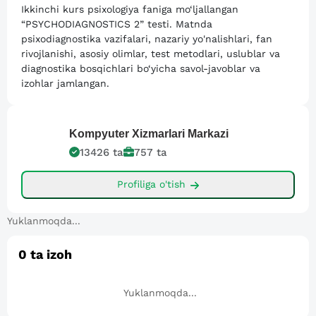
Ikkinchi kurs psixologiya faniga mo‘ljallangan
“PSYCHODIAGNOSTICS 2” testi. Matnda
psixodiagnostika vazifalari, nazariy yo'nalishlari, fan
rivojlanishi, asosiy olimlar, test metodlari, uslublar va
diagnostika bosqichlari bo‘yicha savol-javoblar va
izohlar jamlangan.
Kompyuter
Xizmarlari Markazi
13426
ta
757
ta
Profiliga o'tish
Yuklanmoqda...
0
ta izoh
Yuklanmoqda...