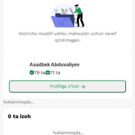
Hozircha muallif ushbu mahsuloti uchun tavsif
qo‘shmagan.
Asadbek Abduvaliyev
79
ta
71
ta
Profiliga o'tish
Yuklanmoqda...
0
ta izoh
Yuklanmoqda...