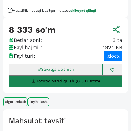
Mualliflik huquqi buzilgan holatda
shikoyat qiling!
8 333
so'm
Betlar soni:
3
ta
Fayl hajmi :
192.1 KB
Fayl turi:
.docx
Savatga qo’shish
Hoziroq xarid qilish (8 333 so'm)
algoritmlash
loyihalash.
Mahsulot tavsifi