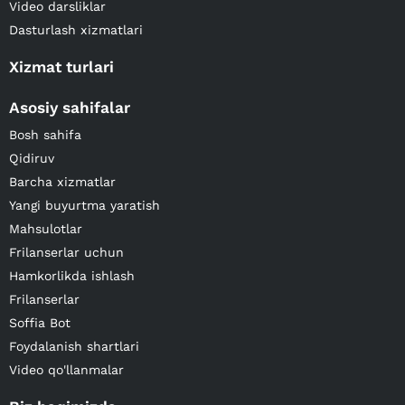
Video darsliklar
Dasturlash xizmatlari
Xizmat turlari
Asosiy sahifalar
Bosh sahifa
Qidiruv
Barcha xizmatlar
Yangi buyurtma yaratish
Mahsulotlar
Frilanserlar uchun
Hamkorlikda ishlash
Frilanserlar
Soffia Bot
Foydalanish shartlari
Video qo'llanmalar