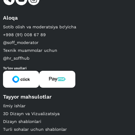
Aloqa
Sotib olish va moderatsiya bo‘yicha
+998 (91) 008 67 89
@soff_moderator
Texnik muammolar uchun
@hr_soffhub
To'lov usullari
Tayyor mahsulotlar
Ilmiy ishlar
3D Dizayn va Vizualizatsiya
Dizayn shablonlari
Turli sohalar uchun shablonlar