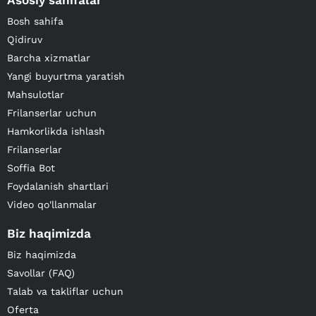
Asosiy sahifalar
Bosh sahifa
Qidiruv
Barcha xizmatlar
Yangi buyurtma yaratish
Mahsulotlar
Frilanserlar uchun
Hamkorlikda ishlash
Frilanserlar
Soffia Bot
Foydalanish shartlari
Video qo'llanmalar
Biz haqimizda
Biz haqimizda
Savollar (FAQ)
Talab va takliflar uchun
Oferta