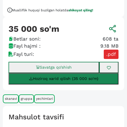
Mualliflik huquqi buzilgan holatda
shikoyat qiling!
35 000
so'm
Betlar soni:
608
ta
Fayl hajmi :
9.18 MB
Fayl turi:
.pdf
Savatga qo’shish
Hoziroq xarid qilish (35 000 so'm)
skanavi
gruppa
yechimlari
Mahsulot tavsifi