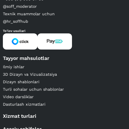
@soff_moderator
Texnik muammolar uchun
@hr_soffhub
To'lov usullari
Tayyor mahsulotlar
Ilmiy ishlar
3D Dizayn va Vizualizatsiya
Dizayn shablonlari
Turli sohalar uchun shablonlar
Video darsliklar
Dasturlash xizmatlari
Xizmat turlari