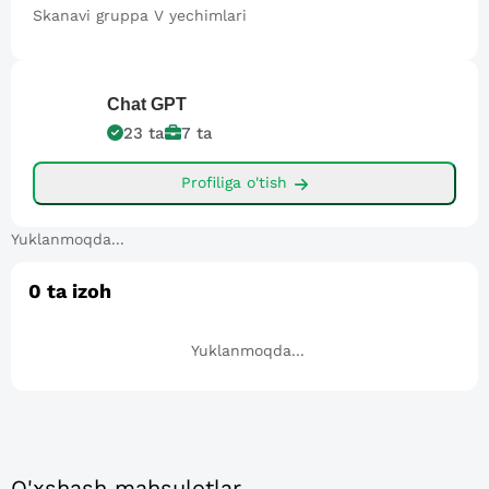
Skanavi gruppa V yechimlari
Chat
GPT
23
ta
7
ta
Profiliga o'tish
Yuklanmoqda...
0
ta izoh
Yuklanmoqda...
O'xshash mahsulotlar