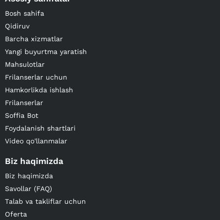
Bosh sahifa
Qidiruv
Barcha xizmatlar
Yangi buyurtma yaratish
Mahsulotlar
Frilanserlar uchun
Hamkorlikda ishlash
Frilanserlar
Soffia Bot
Foydalanish shartlari
Video qo'llanmalar
Biz haqimizda
Biz haqimizda
Savollar (FAQ)
Talab va takliflar uchun
Oferta