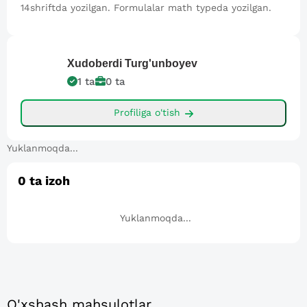
14shriftda yozilgan. Formulalar math typeda yozilgan.
Xudoberdi
Turg'unboyev
1
ta
0
ta
Profiliga o'tish
Yuklanmoqda...
0
ta izoh
Yuklanmoqda...
O'xshash mahsulotlar