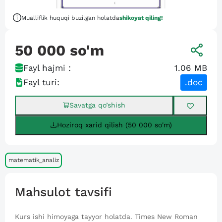
Mualliflik huquqi buzilgan holatda
shikoyat qiling!
50 000
so'm
Fayl hajmi :
1.06 MB
Fayl turi:
.doc
Savatga qo’shish
Hoziroq xarid qilish (50 000 so'm)
matematik_analiz
Mahsulot tavsifi
Kurs ishi himoyaga tayyor holatda. Times New Roman