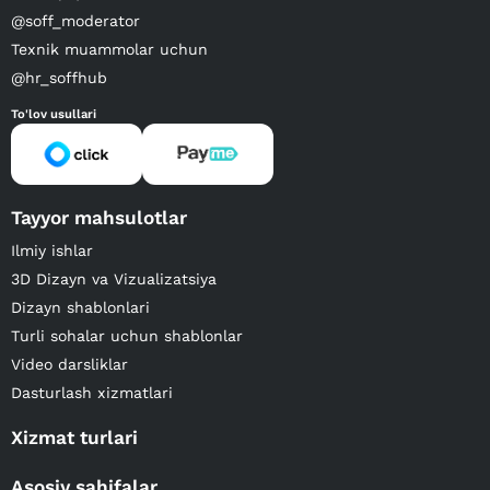
@soff_moderator
Texnik muammolar uchun
@hr_soffhub
To'lov usullari
Tayyor mahsulotlar
Ilmiy ishlar
3D Dizayn va Vizualizatsiya
Dizayn shablonlari
Turli sohalar uchun shablonlar
Video darsliklar
Dasturlash xizmatlari
Xizmat turlari
Asosiy sahifalar