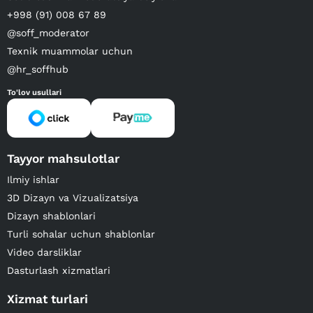
+998 (91) 008 67 89
@soff_moderator
Texnik muammolar uchun
@hr_soffhub
To'lov usullari
Tayyor mahsulotlar
Ilmiy ishlar
3D Dizayn va Vizualizatsiya
Dizayn shablonlari
Turli sohalar uchun shablonlar
Video darsliklar
Dasturlash xizmatlari
Xizmat turlari