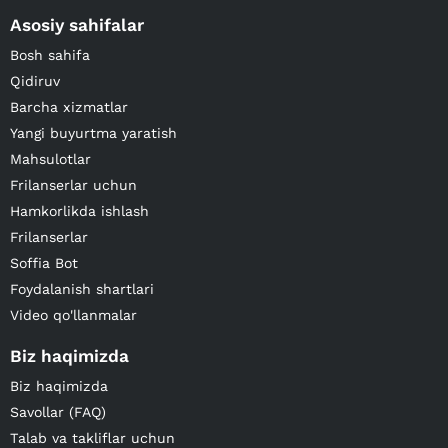
Asosiy sahifalar
Bosh sahifa
Qidiruv
Barcha xizmatlar
Yangi buyurtma yaratish
Mahsulotlar
Frilanserlar uchun
Hamkorlikda ishlash
Frilanserlar
Soffia Bot
Foydalanish shartlari
Video qo'llanmalar
Biz haqimizda
Biz haqimizda
Savollar (FAQ)
Talab va takliflar uchun