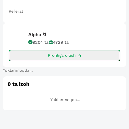
Referat
Alpha
🔰
9204
ta
4729
ta
Profiliga o'tish
Yuklanmoqda...
0
ta izoh
Yuklanmoqda...