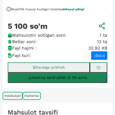
Mualliflik huquqi buzilgan holatda
shikoyat qiling!
5 100
so'm
Mahsulotni sotilgan soni:
1
ta
Betlar soni:
13
ta
Fayl hajmi :
32.92 KB
Fayl turi:
.docx
Savatga qo’shish
Hoziroq xarid qilish (5 110 so'm)
molekulyar
markerlar
Mahsulot tavsifi