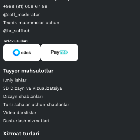
+998 (91) 008 67 89
@soff_moderator
Texnik muammolar uchun
@hr_soffhub
To'lov usullari
Tayyor mahsulotlar
Ilmiy ishlar
3D Dizayn va Vizualizatsiya
Dizayn shablonlari
Turli sohalar uchun shablonlar
Video darsliklar
Dasturlash xizmatlari
Xizmat turlari