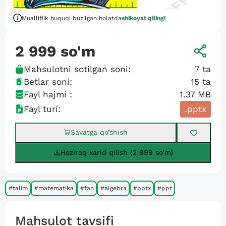
Mualliflik huquqi buzilgan holatda
shikoyat qiling!
2 999
so'm
Mahsulotni sotilgan soni:
7
ta
Betlar soni:
15
ta
Fayl hajmi :
1.37 MB
Fayl turi:
.pptx
Savatga qo’shish
Hoziroq xarid qilish (2 999 so'm)
#talim
#matematika
#fan
#algebra
#pptx
#ppt
Mahsulot tavsifi