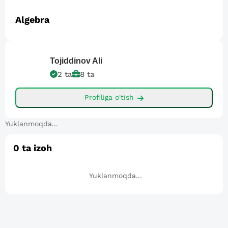
Algebra
Tojiddinov
Ali
2
ta
8
ta
Profiliga o'tish
Yuklanmoqda...
0
ta izoh
Yuklanmoqda...