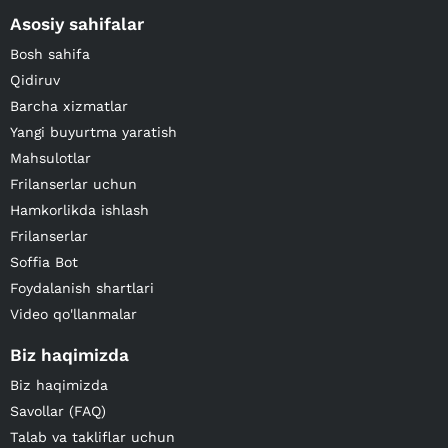
Asosiy sahifalar
Bosh sahifa
Qidiruv
Barcha xizmatlar
Yangi buyurtma yaratish
Mahsulotlar
Frilanserlar uchun
Hamkorlikda ishlash
Frilanserlar
Soffia Bot
Foydalanish shartlari
Video qo'llanmalar
Biz haqimizda
Biz haqimizda
Savollar (FAQ)
Talab va takliflar uchun