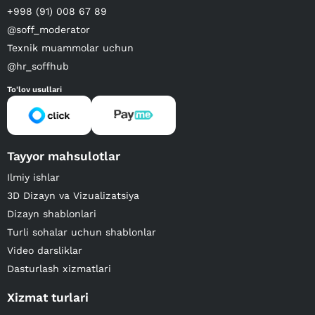
+998 (91) 008 67 89
@soff_moderator
Texnik muammolar uchun
@hr_soffhub
To'lov usullari
Tayyor mahsulotlar
Ilmiy ishlar
3D Dizayn va Vizualizatsiya
Dizayn shablonlari
Turli sohalar uchun shablonlar
Video darsliklar
Dasturlash xizmatlari
Xizmat turlari