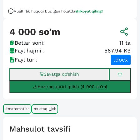
Mualliflik huquqi buzilgan holatda
shikoyat qiling!
4 000
so'm
Betlar soni:
11
ta
Fayl hajmi :
567.94 KB
Fayl turi:
.docx
Savatga qo’shish
Hoziroq xarid qilish (4 000 so'm)
#matematika
mustaqil_ish
Mahsulot tavsifi