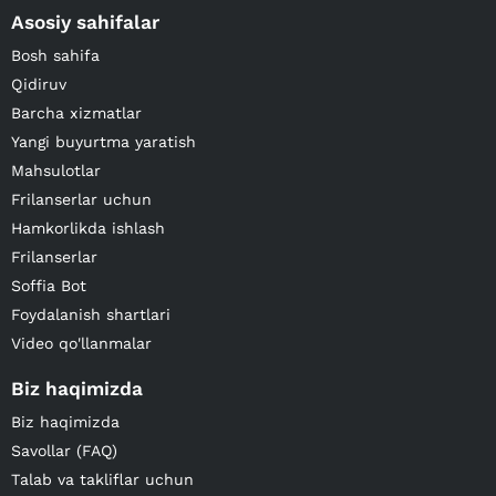
Asosiy sahifalar
Bosh sahifa
Qidiruv
Barcha xizmatlar
Yangi buyurtma yaratish
Mahsulotlar
Frilanserlar uchun
Hamkorlikda ishlash
Frilanserlar
Soffia Bot
Foydalanish shartlari
Video qo'llanmalar
Biz haqimizda
Biz haqimizda
Savollar (FAQ)
Talab va takliflar uchun