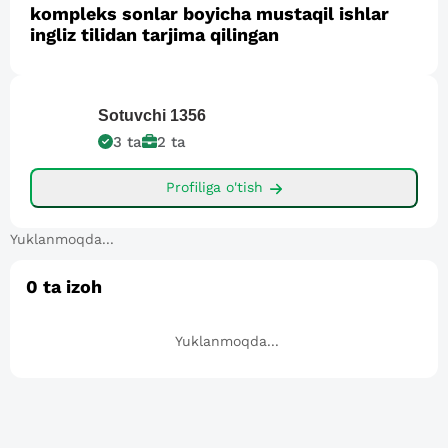
kompleks sonlar boyicha mustaqil ishlar
ingliz tilidan tarjima qilingan
Sotuvchi
1356
3
ta
2
ta
Profiliga o'tish
Yuklanmoqda...
0
ta izoh
Yuklanmoqda...