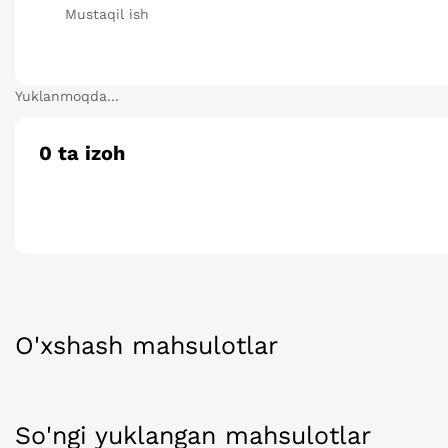
Mustaqil ish
Yuklanmoqda...
0
ta izoh
O'xshash mahsulotlar
So'ngi yuklangan mahsulotlar