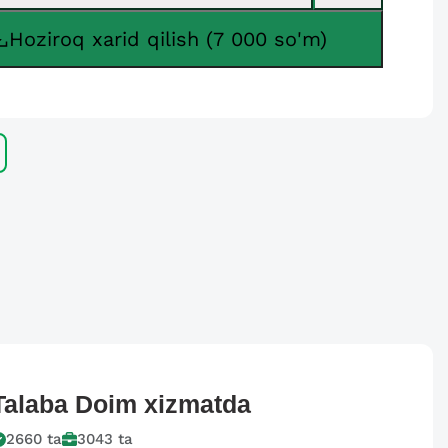
Hoziroq xarid qilish (7 000 so'm)
Talaba
Doim xizmatda
2660
ta
3043
ta