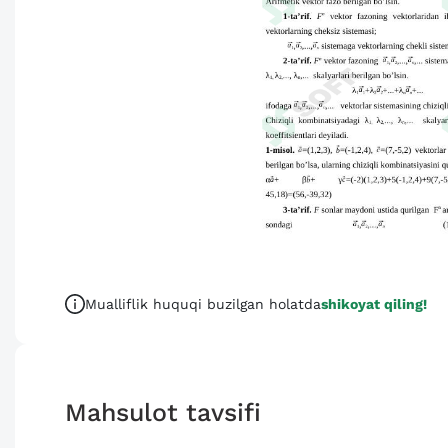
Mualliflik huquqi buzilgan holatda
shikoyat qiling!
Mahsulot tavsifi