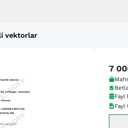
li vektorlar
7 00
Mahs
Betla
Fayl 
Fayl 