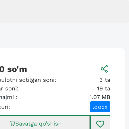
0
so'm
ulotni sotilgan soni:
3
ta
r soni:
19
ta
hajmi :
1.07 MB
turi:
.docx
Savatga qo’shish