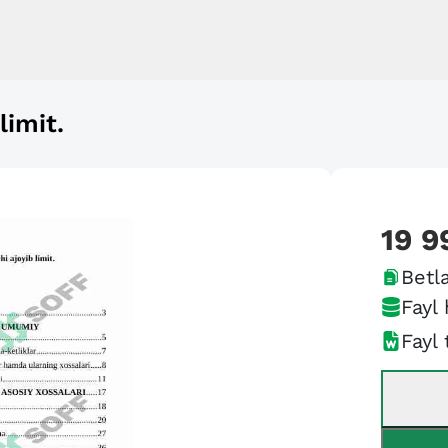
limit.
19 9
Betla
Fayl 
Fayl 