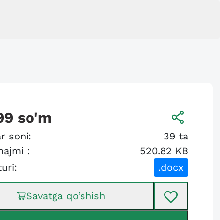
99
so'm
r soni:
39
ta
hajmi :
520.82 KB
turi:
.docx
Savatga qo’shish