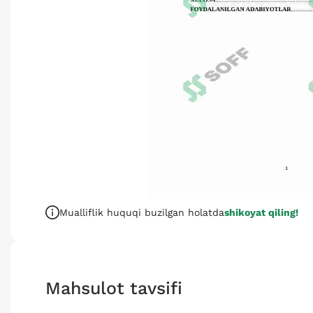
Mualliflik huquqi buzilgan holatda
shikoyat qiling!
Mahsulot tavsifi