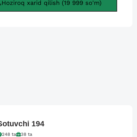
Hoziroq xarid qilish (19 999 so'm)
Sotuvchi
194
248
ta
38
ta