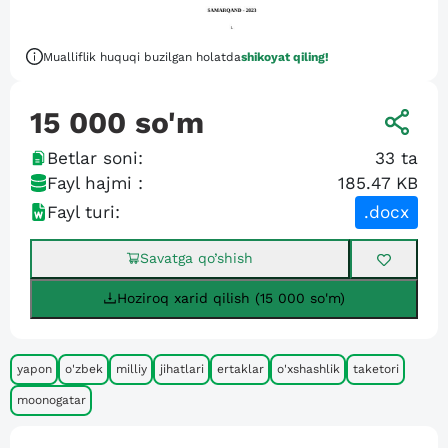
Mualliflik huquqi buzilgan holatda
shikoyat qiling!
15 000
so'm
Betlar soni:
33
ta
Fayl hajmi :
185.47 KB
Fayl turi:
.docx
Savatga qo’shish
Hoziroq xarid qilish (15 000 so'm)
yapon
o'zbek
milliy
jihatlari
ertaklar
o'xshashlik
taketori
moonogatar