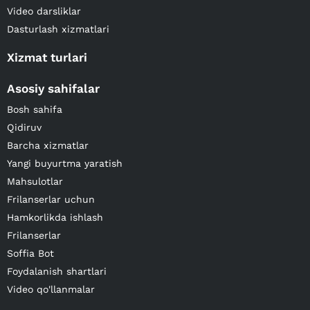
Video darsliklar
Dasturlash xizmatlari
Xizmat turlari
Asosiy sahifalar
Bosh sahifa
Qidiruv
Barcha xizmatlar
Yangi buyurtma yaratish
Mahsulotlar
Frilanserlar uchun
Hamkorlikda ishlash
Frilanserlar
Soffia Bot
Foydalanish shartlari
Video qo'llanmalar