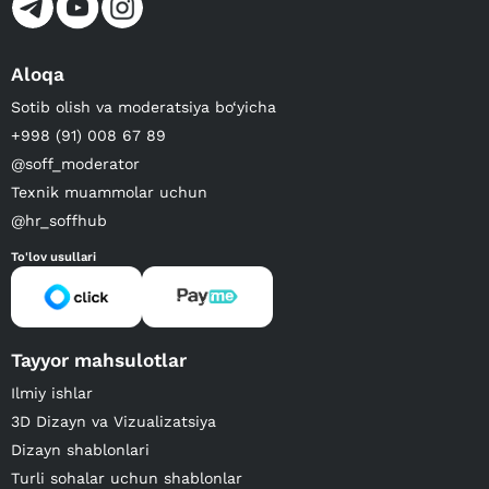
Aloqa
Sotib olish va moderatsiya bo‘yicha
+998 (91) 008 67 89
@soff_moderator
Texnik muammolar uchun
@hr_soffhub
To'lov usullari
Tayyor mahsulotlar
Ilmiy ishlar
3D Dizayn va Vizualizatsiya
Dizayn shablonlari
Turli sohalar uchun shablonlar