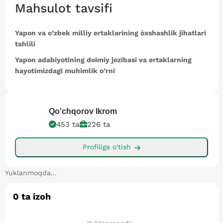
Mahsulot tavsifi
Yapon va o’zbek milliy ertaklarining òxshashlik jihatlari
tahlili
Yapon adabiyotining doimiy jozibasi va ertaklarning
hayotimizdagi muhimlik o’rni
Qo'chqorov
Ikrom
453
ta
226
ta
Profiliga o'tish
Yuklanmoqda...
0
ta izoh