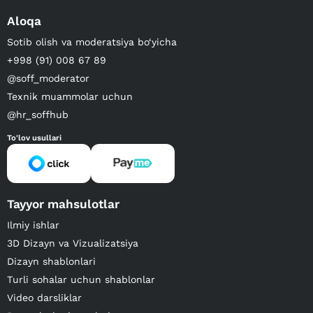
Aloqa
Sotib olish va moderatsiya bo‘yicha
+998 (91) 008 67 89
@soff_moderator
Texnik muammolar uchun
@hr_soffhub
To'lov usullari
Tayyor mahsulotlar
Ilmiy ishlar
3D Dizayn va Vizualizatsiya
Dizayn shablonlari
Turli sohalar uchun shablonlar
Video darsliklar