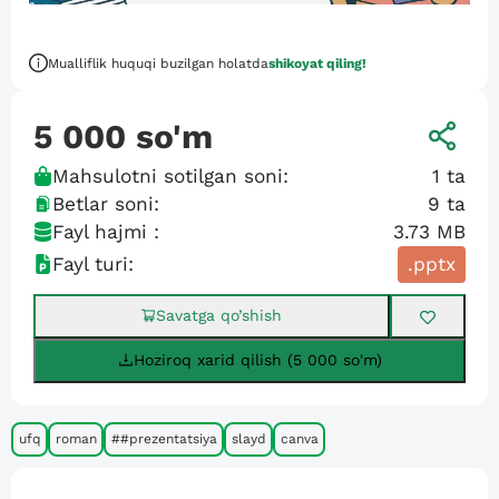
Mualliflik huquqi buzilgan holatda
shikoyat qiling!
5 000
so'm
Mahsulotni sotilgan soni:
1
ta
Betlar soni:
9
ta
Fayl hajmi :
3.73 MB
Fayl turi:
.pptx
Savatga qo’shish
Hoziroq xarid qilish (5 000 so'm)
ufq
roman
##prezentatsiya
slayd
canva