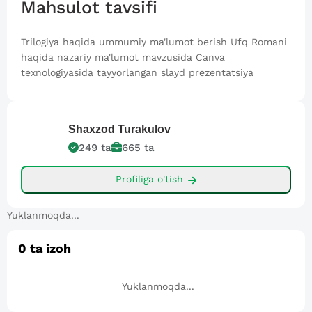
Mahsulot tavsifi
Trilogiya haqida ummumiy ma'lumot berish Ufq Romani
haqida nazariy ma'lumot mavzusida Canva
texnologiyasida tayyorlangan slayd prezentatsiya
Shaxzod
Turakulov
249
ta
665
ta
Profiliga o'tish
Yuklanmoqda...
0
ta izoh
Yuklanmoqda...