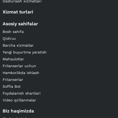
Dasturlash xizmatlari
Xizmat turlari
Asosiy sahifalar
Bosh sahifa
Qidiruv
Barcha xizmatlar
Yangi buyurtma yaratish
Mahsulotlar
Frilanserlar uchun
Hamkorlikda ishlash
Frilanserlar
Soffia Bot
Foydalanish shartlari
Video qo'llanmalar
Biz haqimizda