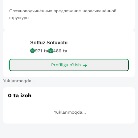
Сложноподчинённых предложение нерасчленённой
структуры
Soffuz
Sotuvchi
971
ta
466
ta
Profiliga o'tish
Yuklanmoqda...
0
ta izoh
Yuklanmoqda...