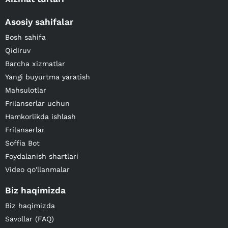
Asosiy sahifalar
Bosh sahifa
Qidiruv
Barcha xizmatlar
Yangi buyurtma yaratish
Mahsulotlar
Frilanserlar uchun
Hamkorlikda ishlash
Frilanserlar
Soffia Bot
Foydalanish shartlari
Video qo'llanmalar
Biz haqimizda
Biz haqimizda
Savollar (FAQ)