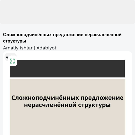
Сложноподчинённых предложение нерасчленённой
структуры
Amaliy ishlar | Adabiyot
89