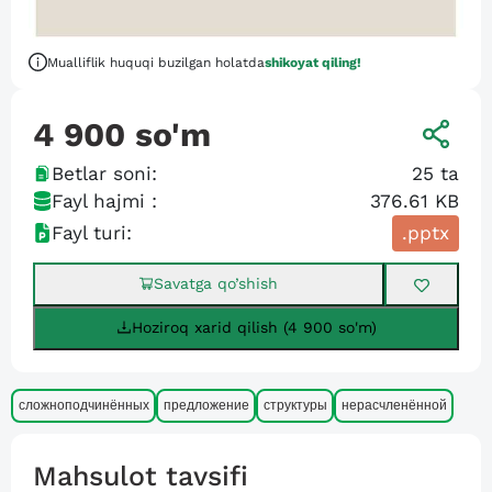
Mualliflik huquqi buzilgan holatda
shikoyat qiling!
4 900
so'm
Betlar soni:
25
ta
Fayl hajmi :
376.61 KB
Fayl turi:
.pptx
Savatga qo’shish
Hoziroq xarid qilish (4 900 so'm)
сложноподчинённых
предложение
структуры
нерасчленённой
Mahsulot tavsifi