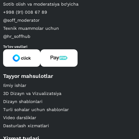
Sotib olish va moderatsiya bo‘yicha
+998 (91) 008 67 89
@soff_moderator
Texnik muammolar uchun
@hr_soffhub
To'lov usullari
Tayyor mahsulotlar
Ilmiy ishlar
3D Dizayn va Vizualizatsiya
Dizayn shablonlari
Turli sohalar uchun shablonlar
Video darsliklar
Dasturlash xizmatlari
Xizmat turlari