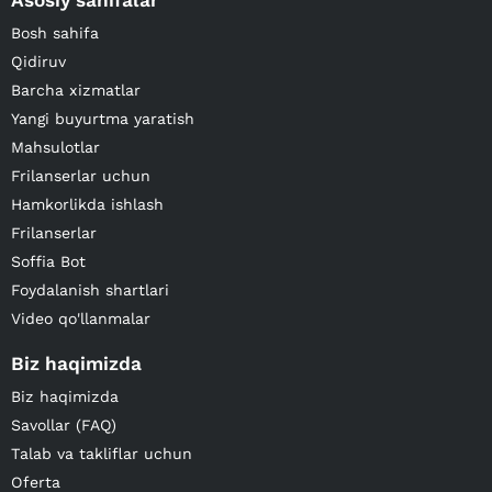
Asosiy sahifalar
Bosh sahifa
Qidiruv
Barcha xizmatlar
Yangi buyurtma yaratish
Mahsulotlar
Frilanserlar uchun
Hamkorlikda ishlash
Frilanserlar
Soffia Bot
Foydalanish shartlari
Video qo'llanmalar
Biz haqimizda
Biz haqimizda
Savollar (FAQ)
Talab va takliflar uchun
Oferta