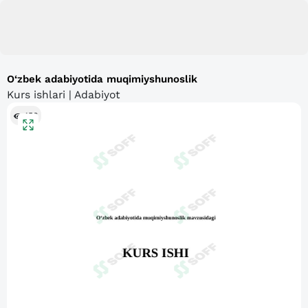
O‘zbek adabiyotida muqimiyshunoslik
Kurs ishlari | Adabiyot
156