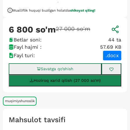
Mualliflik huquqi buzilgan holatda
shikoyat qiling!
6 800
so'm
27 000
so'm
Betlar soni:
44
ta
Fayl hajmi :
57.69 KB
Fayl turi:
.docx
Savatga qo’shish
Hoziroq xarid qilish (27 000 so'm)
muqimiyshunoslik
Mahsulot tavsifi