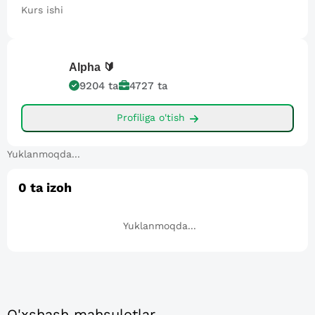
Kurs ishi
Alpha
🔰
9204
ta
4727
ta
Profiliga o'tish
Yuklanmoqda...
0
ta izoh
Yuklanmoqda...
O'xshash mahsulotlar