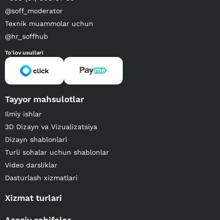
@soff_moderator
Texnik muammolar uchun
@hr_soffhub
To'lov usullari
Tayyor mahsulotlar
Ilmiy ishlar
3D Dizayn va Vizualizatsiya
Dizayn shablonlari
Turli sohalar uchun shablonlar
Video darsliklar
Dasturlash xizmatlari
Xizmat turlari