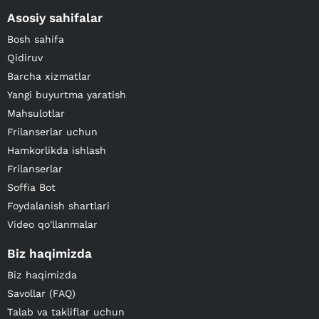
Asosiy sahifalar
Bosh sahifa
Qidiruv
Barcha xizmatlar
Yangi buyurtma yaratish
Mahsulotlar
Frilanserlar uchun
Hamkorlikda ishlash
Frilanserlar
Soffia Bot
Foydalanish shartlari
Video qo'llanmalar
Biz haqimizda
Biz haqimizda
Savollar (FAQ)
Talab va takliflar uchun