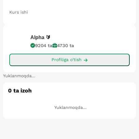
Kurs ishi
Alpha
🔰
9204
ta
4730
ta
Profiliga o'tish
Yuklanmoqda...
0
ta izoh
Yuklanmoqda...