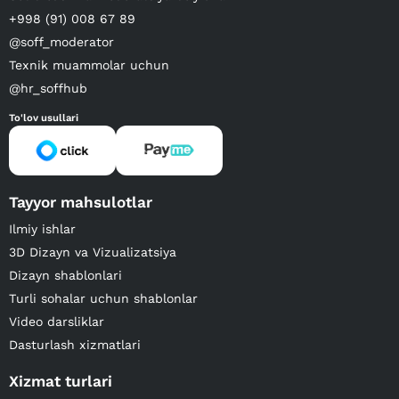
+998 (91) 008 67 89
@soff_moderator
Texnik muammolar uchun
@hr_soffhub
To'lov usullari
Tayyor mahsulotlar
Ilmiy ishlar
3D Dizayn va Vizualizatsiya
Dizayn shablonlari
Turli sohalar uchun shablonlar
Video darsliklar
Dasturlash xizmatlari
Xizmat turlari