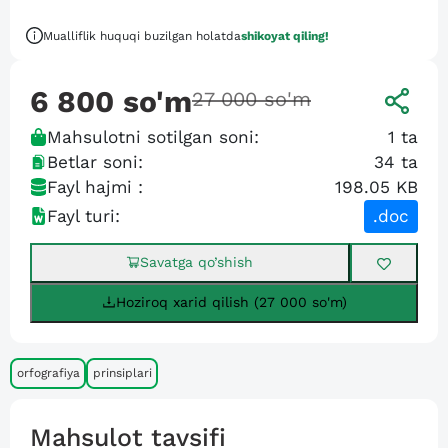
Mualliflik huquqi buzilgan holatda
shikoyat qiling!
6 800
so'm
27 000
so'm
Mahsulotni sotilgan soni:
1
ta
Betlar soni:
34
ta
Fayl hajmi :
198.05 KB
Fayl turi:
.doc
Savatga qo’shish
Hoziroq xarid qilish (27 000 so'm)
orfografiya
prinsiplari
Mahsulot tavsifi