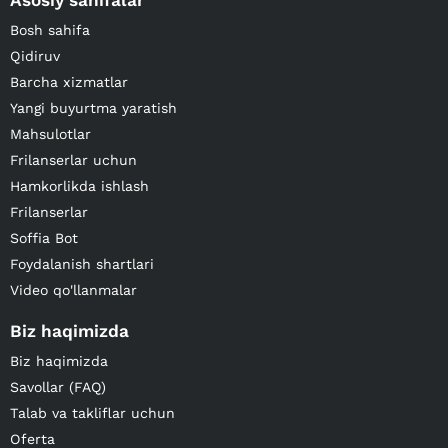
Asosiy sahifalar
Bosh sahifa
Qidiruv
Barcha xizmatlar
Yangi buyurtma yaratish
Mahsulotlar
Frilanserlar uchun
Hamkorlikda ishlash
Frilanserlar
Soffia Bot
Foydalanish shartlari
Video qo'llanmalar
Biz haqimizda
Biz haqimizda
Savollar (FAQ)
Talab va takliflar uchun
Oferta