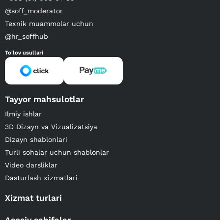
@soff_moderator
Texnik muammolar uchun
@hr_soffhub
To'lov usullari
Tayyor mahsulotlar
Ilmiy ishlar
3D Dizayn va Vizualizatsiya
Dizayn shablonlari
Turli sohalar uchun shablonlar
Video darsliklar
Dasturlash xizmatlari
Xizmat turlari