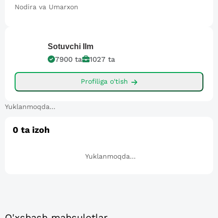
Nodira va Umarxon
Sotuvchi
Ilm
7900
ta
1027
ta
Profiliga o'tish
Yuklanmoqda...
0
ta izoh
Yuklanmoqda...
O'xshash mahsulotlar