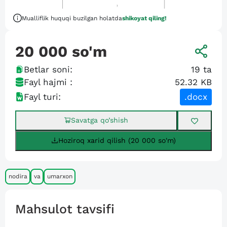
Mualliflik huquqi buzilgan holatda
shikoyat qiling!
20 000
so'm
Betlar soni:
19
ta
Fayl hajmi :
52.32 KB
Fayl turi:
.docx
Savatga qo’shish
Hoziroq xarid qilish (20 000 so'm)
nodira
va
umarxon
Mahsulot tavsifi