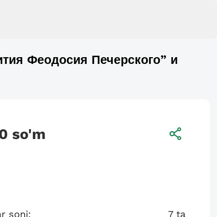
ития Феодосия Печерского” и
0
so'm
r soni:
7
ta