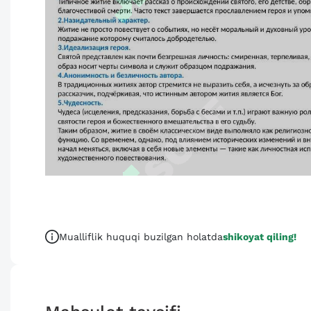
Mualliflik huquqi buzilgan holatda
shikoyat qiling!