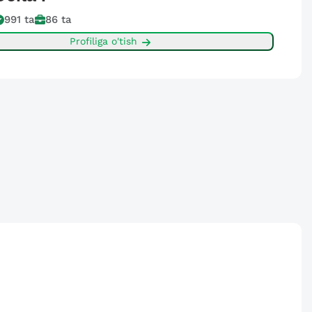
991
ta
86
ta
Profiliga o'tish