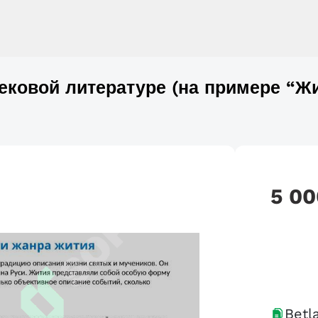
ековой литературе (на примере “Ж
5 00
Betla