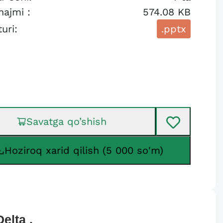
hajmi :
574.08 KB
turi:
.pptx
Savatga qo’shish
Hoziroq xarid qilish (5 000 so'm)
Delta
.