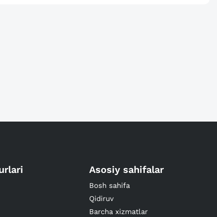
urlari
Asosiy sahifalar
Bosh sahifa
Qidiruv
Barcha xizmatlar