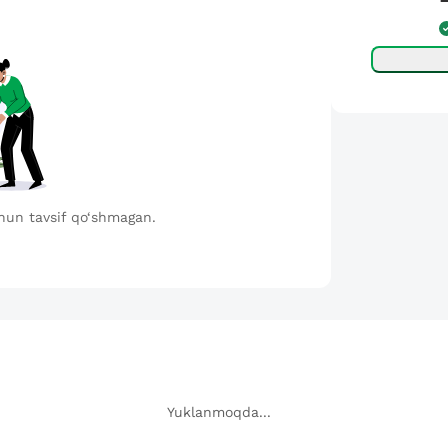
hun tavsif qo‘shmagan.
Yuklanmoqda...