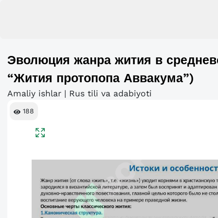
Эволюция жанра жития в среднев
“Жития протопопа Аввакума”)
Amaliy ishlar | Rus tili va adabiyoti
188