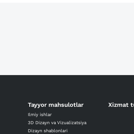
Tayyor mahsulotlar
Xizmat t
Ilmiy ishlar
3D Dizayn va Vizualizatsiya
Dizayn shablonlari