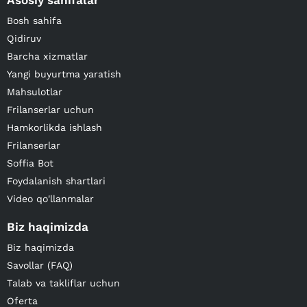
Asosiy sahifalar
Bosh sahifa
Qidiruv
Barcha xizmatlar
Yangi buyurtma yaratish
Mahsulotlar
Frilanserlar uchun
Hamkorlikda ishlash
Frilanserlar
Soffia Bot
Foydalanish shartlari
Video qo'llanmalar
Biz haqimizda
Biz haqimizda
Savollar (FAQ)
Talab va takliflar uchun
Oferta