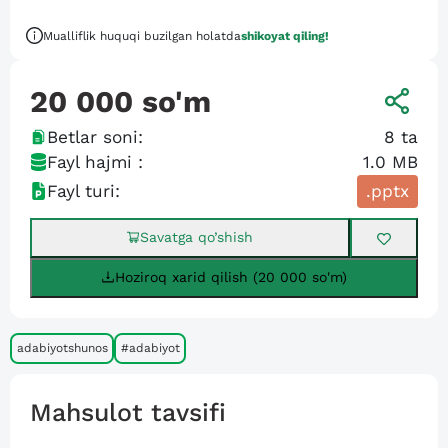
Mualliflik huquqi buzilgan holatda
shikoyat qiling!
20 000
so'm
Betlar soni:
8
ta
Fayl hajmi :
1.0 MB
Fayl turi:
.pptx
Savatga qo’shish
Hoziroq xarid qilish (20 000 so'm)
adabiyotshunos
#adabiyot
Mahsulot tavsifi