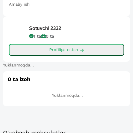
Amaliy ish
Sotuvchi
2332
1
ta
0
ta
Profiliga o'tish
Yuklanmoqda...
0
ta izoh
Yuklanmoqda...
O'xshash mahsulotlar