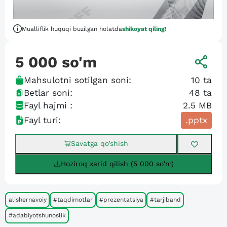
Mualliflik huquqi buzilgan holatda
shikoyat qiling!
5 000
so'm
Mahsulotni sotilgan soni:
10
ta
Betlar soni:
48
ta
Fayl hajmi :
2.5 MB
Fayl turi:
.pptx
Savatga qo’shish
Hoziroq xarid qilish (5 000 so'm)
alishernavoiy
#taqdimotlar
#prezentatsiya
#tarjiband
#adabiyotshunoslik