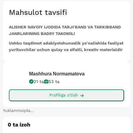
Mahsulot tavsifi
ALISHER NAVOIY IJODIDA TARJI'BAND VA TARKIBBAND
JANRLARINING BADIIY TAKOMILI
Ushbu taqdimot adabiyotshunoslik yo'nalishida faoliyat
yurituvchilar uchun qulay va sifatli, kreativ materialdir
Mashhura
Normamatova
21
ta
53
ta
Profiliga o'tish
Yuklanmoqda...
0
ta izoh