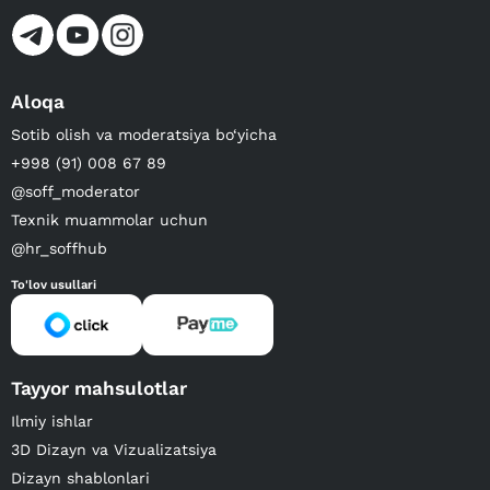
Aloqa
Sotib olish va moderatsiya bo‘yicha
+998 (91) 008 67 89
@soff_moderator
Texnik muammolar uchun
@hr_soffhub
To'lov usullari
Tayyor mahsulotlar
Ilmiy ishlar
3D Dizayn va Vizualizatsiya
Dizayn shablonlari