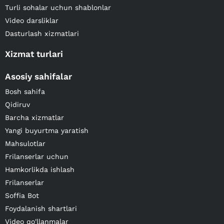
Turli sohalar uchun shablonlar
Video darsliklar
Dasturlash xizmatlari
Xizmat turlari
Asosiy sahifalar
Bosh sahifa
Qidiruv
Barcha xizmatlar
Yangi buyurtma yaratish
Mahsulotlar
Frilanserlar uchun
Hamkorlikda ishlash
Frilanserlar
Soffia Bot
Foydalanish shartlari
Video qo'llanmalar