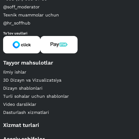
@soff_moderator
Texnik muammolar uchun
@hr_soffhub
To'lov usullari
Tayyor mahsulotlar
Ilmiy ishlar
3D Dizayn va Vizualizatsiya
Dizayn shablonlari
Turli sohalar uchun shablonlar
Video darsliklar
Dasturlash xizmatlari
Xizmat turlari