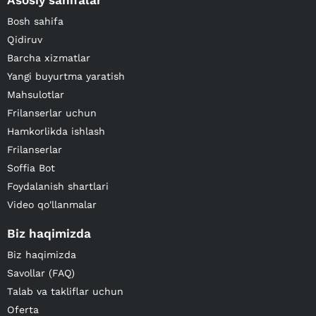
Asosiy sahifalar
Bosh sahifa
Qidiruv
Barcha xizmatlar
Yangi buyurtma yaratish
Mahsulotlar
Frilanserlar uchun
Hamkorlikda ishlash
Frilanserlar
Soffia Bot
Foydalanish shartlari
Video qo'llanmalar
Biz haqimizda
Biz haqimizda
Savollar (FAQ)
Talab va takliflar uchun
Oferta