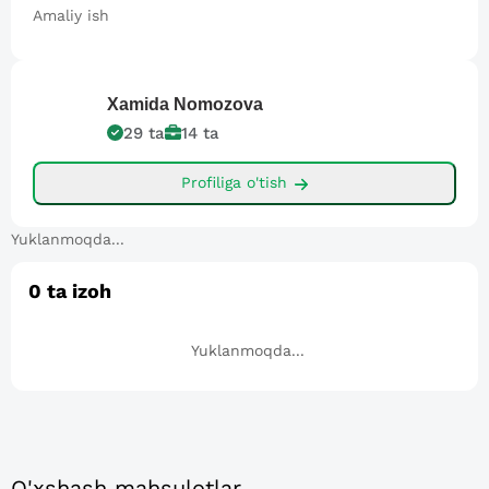
Amaliy ish
Xamida
Nomozova
29
ta
14
ta
Profiliga o'tish
Yuklanmoqda...
0
ta izoh
Yuklanmoqda...
O'xshash mahsulotlar