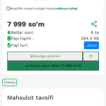
Mualliflik huquqi buzilgan holatda
shikoyat qiling!
7 999
so'm
Betlar soni:
9
ta
Fayl hajmi :
294.4 KB
Fayl turi:
.docx
Savatga qo’shish
Hoziroq xarid qilish (7 999 so'm)
funksiya
Mahsulot tavsifi