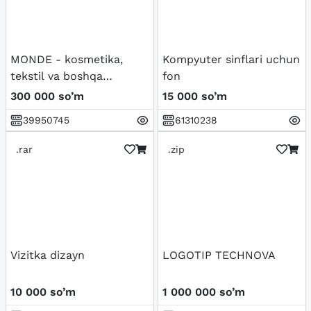
MONDE - kosmetika,
Kompyuter sinflari uchun
tekstil va boshqa
fon
sohalarga judayam mos
300 000 so’m
15 000 so’m
keladi (Brendbook bonus)
39950745
61310238
.rar
.zip
Vizitka dizayn
LOGOTIP TECHNOVA
10 000 so’m
1 000 000 so’m