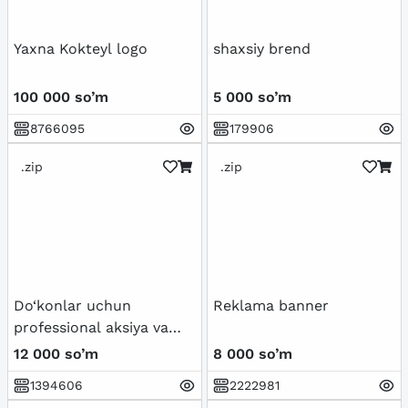
Yaxna Kokteyl logo
shaxsiy brend
100 000 so’m
5 000 so’m
8766095
179906
.zip
.zip
Do‘konlar uchun
Reklama banner
professional aksiya va
chegirma banneri dizayni
12 000 so’m
8 000 so’m
1394606
2222981