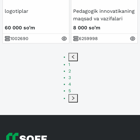
logotiplar
Pedagogik innovatikaning
maqsad va vazifalari
60 000 so’m
8 000 so’m
1002690
6259998
1
2
3
4
5