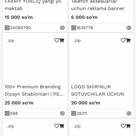
FAXRIY YORLIQ yangi yil
Telefon aksesuarlar
maktab
uchun reklama banner
15 000 so’m
6 000 so’m
24085790
1635778
.zip
.zip
100+ Premium Brending
LOGO SHIRINLIK
Dizayn Shablonlari | PSD
SOTUVCHILAR UCHUN
+ PNG
25 000 so’m
20 000 so’m
598
28211
.zip
.zip