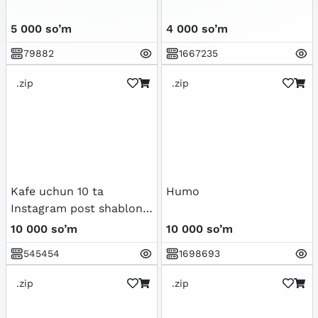
5 000 so’m
4 000 so’m
79882
1667235
.zip
.zip
Kafe uchun 10 ta
Humo
Instagram post shabloni
(Canva)
10 000 so’m
10 000 so’m
545454
1698693
.zip
.zip