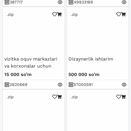
387717
49933189
.zip
.zip
vizitka oquv markazlari
Dizaynerlik ishlarim
va korxonalar uchun
15 000 so’m
500 000 so’m
2820669
57000591
.zip
.zip