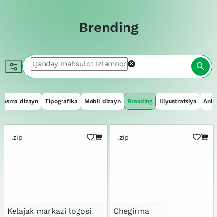
Brending
Bosma dizayn
Tipografika
Mobil dizayn
Brending
Illyustratsiya
Anim
.zip
.zip
Kelajak markazi logosi
Chegirma