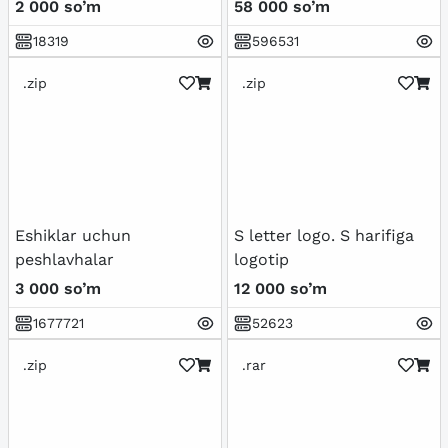
2 000 so’m
58 000 so’m
18319
596531
.zip
.zip
Eshiklar uchun
S letter logo. S harifiga
peshlavhalar
logotip
3 000 so’m
12 000 so’m
1677721
52623
.zip
.rar