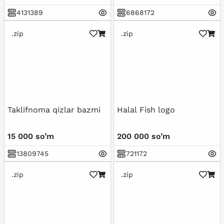
4131389
6868172
.zip
.zip
Taklifnoma qizlar bazmi
Halal Fish logo
15 000 so’m
200 000 so’m
13809745
721172
.zip
.zip