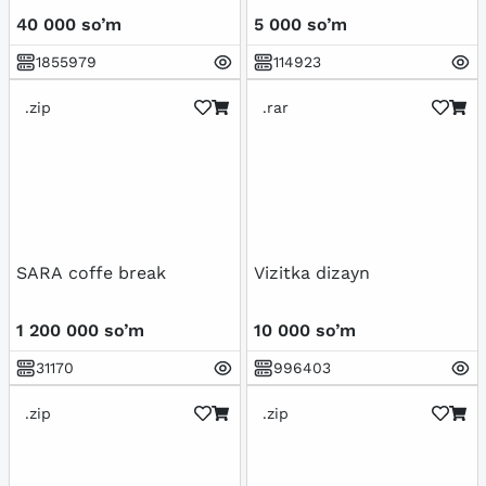
40 000 so’m
5 000 so’m
1855979
114923
.zip
.rar
SARA coffe break
Vizitka dizayn
1 200 000 so’m
10 000 so’m
31170
996403
.zip
.zip