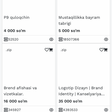
P9 quloqchin
Mustaqillikka bayram
tabrigi
4 000 so’m
5 000 so’m
52520
18507366
.zip
.zip
Brend afishasi va
Logotip Dizayn | Brand
vizetkalar.
Identity | Kanselyariya
Dizayni
16 000 so’m
35 000 so’m
345927
4393533