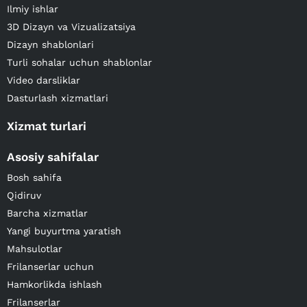
Ilmiy ishlar
3D Dizayn va Vizualizatsiya
Dizayn shablonlari
Turli sohalar uchun shablonlar
Video darsliklar
Dasturlash xizmatlari
Xizmat turlari
Asosiy sahifalar
Bosh sahifa
Qidiruv
Barcha xizmatlar
Yangi buyurtma yaratish
Mahsulotlar
Frilanserlar uchun
Hamkorlikda ishlash
Frilanserlar