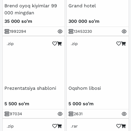
Brend oyoq kiyimlar 99
Grand hotel
000 mingdan
35 000 so’m
300 000 so’m
1992294
13453230
.zip
.zip
Prezentatsiya shabloni
Oqshom libosi
5 500 so’m
5 000 so’m
97034
2631
.zip
.rar