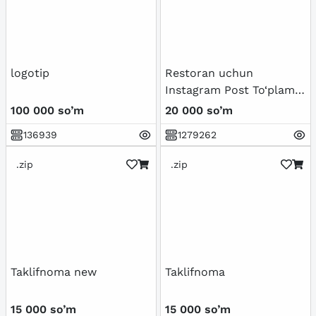
logotip
Restoran uchun
Instagram Post To‘plami
(5 ta Professional Dizayn)
100 000 so’m
20 000 so’m
136939
1279262
.zip
.zip
Taklifnoma new
Taklifnoma
15 000 so’m
15 000 so’m