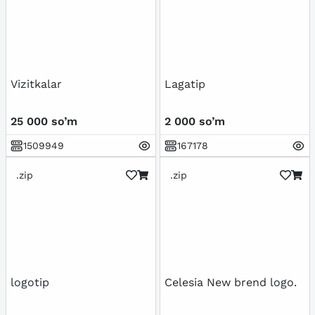
Vizitkalar
Lagatip
25 000 so’m
2 000 so’m
1509949
167178
.zip
.zip
logotip
Celesia New brend logo.