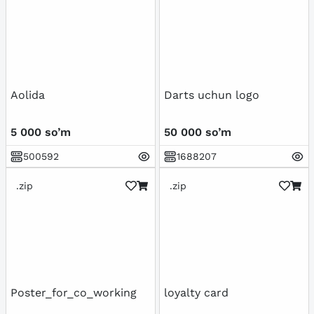
Aolida
Darts uchun logo
5 000 so’m
50 000 so’m
500592
1688207
.zip
.zip
Poster_for_co_working
loyalty card