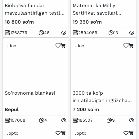
Biologiya fanidan
Matematika Milliy
mavzulashtirilgan testlar
Sertifikat savollari
/ 5-sinf
(Tushish ehtimoli Bor)
18 800 so’m
19 990 so’m
1268776
46
2894069
13
.doc
.doc
So'rovnoma blankasi
3000 ta ko'p
ishlatiladigan inglizcha
so'zlar ro'yxati.
Bepul
7 200 so’m
107008
4
185507
9
.pptx
.pptx