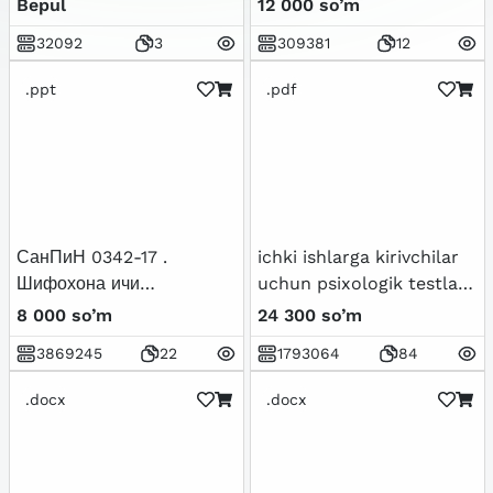
Bepul
12 000 so’m
32092
3
309381
12
.ppt
.pdf
СанПиН 0342-17 .
ichki ishlarga kirivchilar
Шифохона ичи
uchun psixologik testlar
инфекциялари
to`plami
8 000 so’m
24 300 so’m
профилактикаси бўйича
3869245
22
1793064
84
амалдаги 0304-12-сонли
санитария қоида ва
.docx
.docx
меъёрларини янги
тахрирдаги фарқларини
солиштирма кўриниши