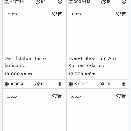
447744
94
3009413
15
(Renessans).Buyuk
allomalarning jahon
.docx
.docx
sivilizatsiyasiga qo'shgan
hissasi
7-sinf Jahon Tarixi
Everet Shostrum Anti
fanidan
Kornegi odam
mavzulashtirilgan test
manipulyator
10 000 so’m
12 000 so’m
savollar to'plami
303656
195
198502
134
.docx
.docx