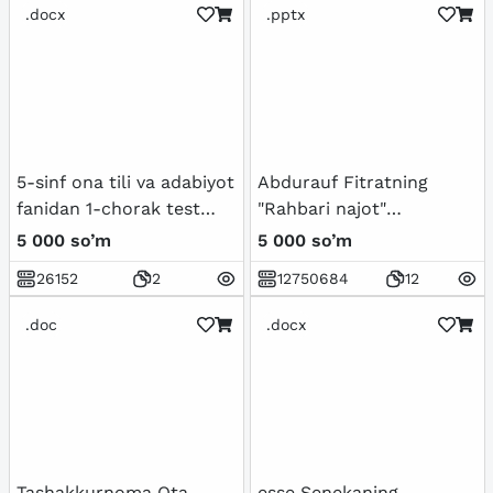
.docx
.pptx
5-sinf ona tili va adabiyot
Abdurauf Fitratning
fanidan 1-chorak test
"Rahbari najot"
topshiriqlari javoblari
risolasidagi "Baxtsiz
5 000 so’m
5 000 so’m
bilan.
odamlarning ikki
26152
2
12750684
12
toifasi"ga oid qarashlari
.doc
.docx
Tashakkurnoma Ota-
esse Senekaning