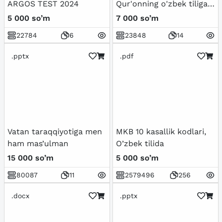
ARGOS TEST 2024
Qur'onning o'zbek tiliga
tarjima qilinishi va
5 000 so’m
7 000 so’m
tafsirlari haqida
22784
6
23848
14
.pptx
.pdf
Vatan taraqqiyotiga men
MKB 10 kasallik kodlari,
ham mas’ulman
O’zbek tilida
15 000 so’m
5 000 so’m
80087
11
2579496
256
.docx
.pptx