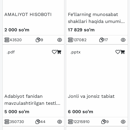
AMALIYOT HISOBOTI
Fe’llarning munosabat
shakllari haqida umumiy
tushuncha va
2 000 so’m
17 829 so’m
qo’llanmalar.
43520
9
137082
17
.pdf
.pptx
Adabiyot fanidan
Jonli va jonsiz tabiat
mavzulashtirilgan testlar
7-sinf / Javoblari bilan
5 000 so’m
6 000 so’m
350730
44
12215910
9