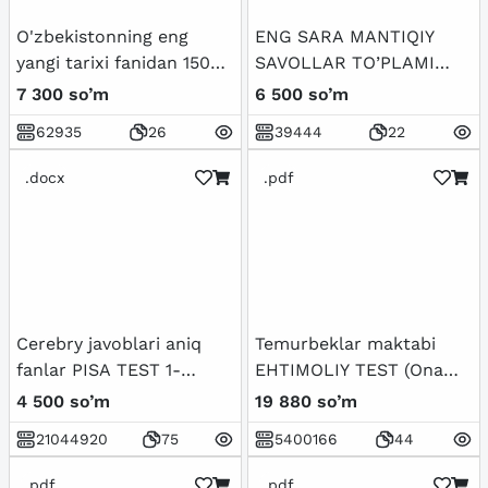
O'zbekistonning eng
ENG SARA MANTIQIY
yangi tarixi fanidan 150
SAVOLLAR TO’PLAMI
talik test javoblari bilan
JAVOBLARI BILAN
7 300 so’m
6 500 so’m
62935
26
39444
22
.docx
.pdf
Cerebry javoblari aniq
Temurbeklar maktabi
fanlar PISA TEST 1-
EHTIMOLIY TEST (Ona
BOSQICH
tili-Matematika-Fizika) -
4 500 so’m
19 880 so’m
Javoblari bilan
21044920
75
5400166
44
.pdf
.pdf