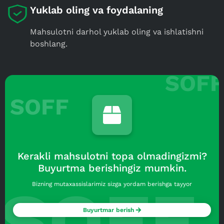
Yuklab oling va foydalaning
Mahsulotni darhol yuklab oling va ishlatishni
boshlang.
SOFF
Kerakli mahsulotni topa olmadingizmi?
Buyurtma berishingiz mumkin.
SOFF
Bizning mutaxassislarimiz sizga yordam berishga tayyor
Buyurtmar berish