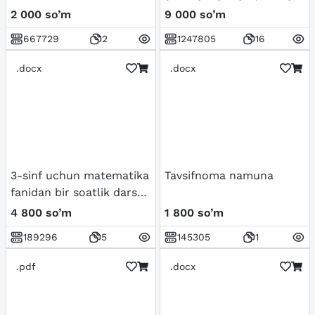
va madaniy hayotida roʻy
2 000 so’m
9 000 so’m
berayotgan
667729
2
1247805
16
oʻzgarishlarning xalqaro
reyting va indekislarda
.docx
.docx
aks etishi
3-sinf uchun matematika
Tavsifnoma namuna
fanidan bir soatlik dars
ishlanma
4 800 so’m
1 800 so’m
189296
5
145305
1
.pdf
.docx