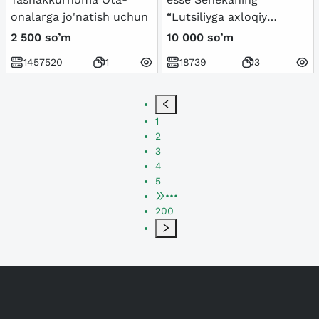
onalarga jo'natish uchun
“Lutsiliyga axloqiy
xatlari” asari
2 500 so’m
10 000 so’m
1457520
1
18739
3
1
2
3
4
5
•••
200