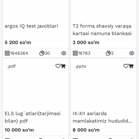
argos IQ test javoblari
T2 forma shaxsiy varaqa
kartasi namuna blankasi
5 200 so’m
3 000 so’m
1646264
30
16783
2
.pdf
.pptx
ELS lug`atlari(tarjimasi
IX-XII asrlarda
bilan) pdf
mamlakatimiz hududida
ro'y bergan madaniy
10 000 so’m
8 000 so’m
uyg'onish