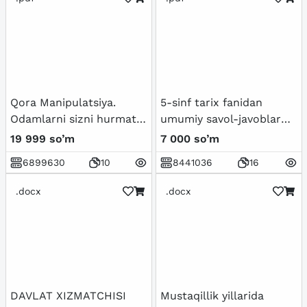
Qora Manipulatsiya.
5-sinf tarix fanidan
Odamlarni sizni hurmat
umumiy savol-javoblar
qilishga majburlang
to'plami
19 999 so’m
7 000 so’m
6899630
10
8441036
16
.docx
.docx
DAVLAT XIZMATCHISI
Mustaqillik yillarida