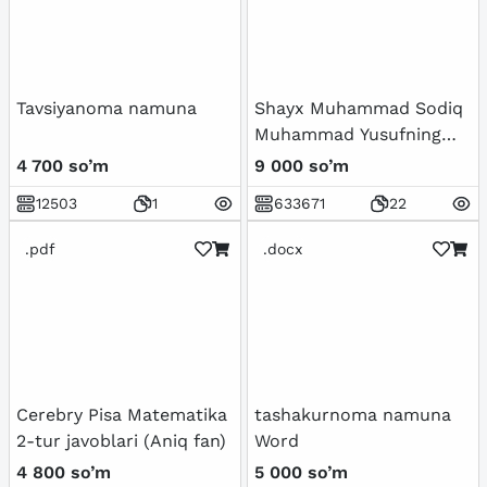
Tavsiyanoma namuna
Shayx Muhammad Sodiq
Muhammad Yusufning
Baxtiyor oila asarida
4 700 so’m
9 000 so’m
islom qadriyatlarining
12503
1
633671
22
talqini
.pdf
.docx
Cerebry Pisa Matematika
tashakurnoma namuna
2-tur javoblari (Aniq fan)
Word
4 800 so’m
5 000 so’m