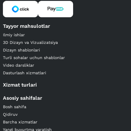
Tayyor mahsulotlar
Ilmiy ishlar
3D Dizayn va Vizualizatsiya
Dizayn shablonlari
Turli sohalar uchun shablonlar
Video darsliklar
Dasturlash xizmatlari
Xizmat turlari
Asosiy sahifalar
Bosh sahifa
Qidiruv
Barcha xizmatlar
Yangi buyurtma yaratish