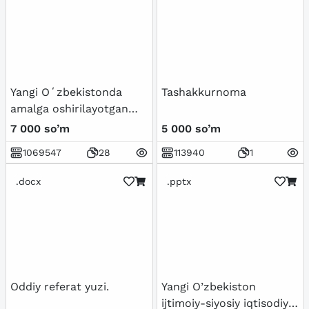
Yangi Oʻzbekistonda
Tashakkurnoma
amalga oshirilayotgan
maʼnaviy oʻzgarishlar
7 000 so’m
5 000 so’m
1069547
28
113940
1
.docx
.pptx
Oddiy referat yuzi.
Yangi O’zbekiston
ijtimoiy-siyosiy iqtisodiy