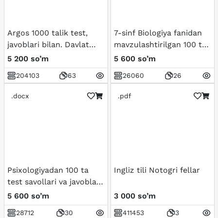
Argos 1000 talik test,
7-sinf Biologiya fanidan
javoblari bilan. Davlat
mavzulashtirilgan 100 ta
xizmatchisi 2024
variantli test savollari va
5 200 so’m
5 600 so’m
javoblari bilan
204103
63
26060
26
.docx
.pdf
Psixologiyadan 100 ta
Ingliz tili Notogri fellar
test savollari va javoblari
bilan birgalikda
5 600 so’m
3 000 so’m
28712
30
411453
3