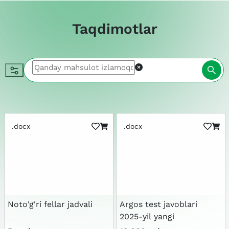
Taqdimotlar
.docx
.docx
Noto'g'ri fellar jadvali
Argos test javoblari
2025-yil yangi