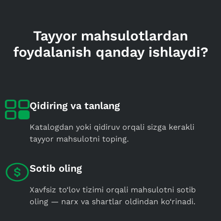
Tayyor mahsulotlardan
foydalanish qanday ishlaydi?
Qidiring va tanlang
Katalogdan yoki qidiruv orqali sizga kerakli
tayyor mahsulotni toping.
Sotib oling
Xavfsiz to‘lov tizimi orqali mahsulotni sotib
oling — narx va shartlar oldindan ko‘rinadi.