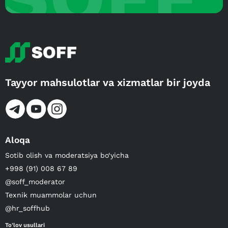
Tayyor mahsulotlar va xizmatlar bir joyda
Aloqa
Sotib olish va moderatsiya bo‘yicha
+998 (91) 008 67 89
@soff_moderator
Texnik muammolar uchun
@hr_soffhub
To'lov usullari