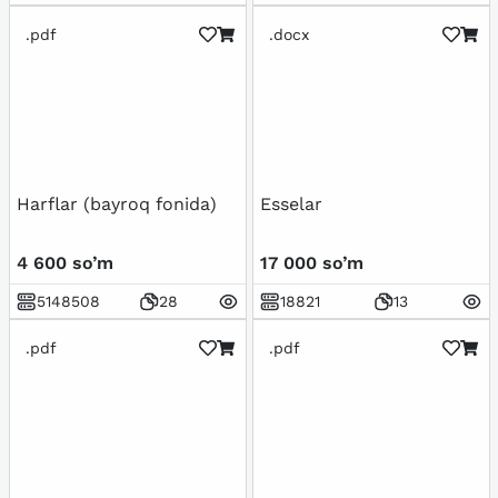
.pdf
.docx
Harflar (bayroq fonida)
Esselar
4 600 so’m
17 000 so’m
5148508
28
18821
13
.pdf
.pdf