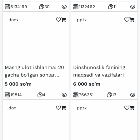
6134169
30
1132462
11
.docx
.pptx
Mashg'ulot ishlanma: 20
Dinshunoslik fanining
gacha bo‘lgan sonlar
maqsadi va vazifalari
bilan tanishtirish.
5 000 so’m
6 000 so’m
19814
4
766351
13
.doc
.pptx