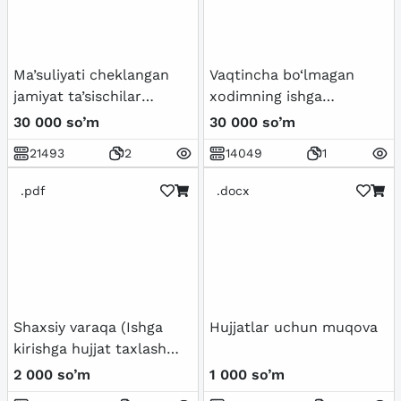
Ma’suliyati cheklangan
Vaqtincha bo‘lmagan
jamiyat ta’sischilar
xodimning ishga
yig‘ilishi bayonnomasi
chiqquniga qadar –
30 000 so’m
30 000 so’m
muddatli mehnat
21493
2
14049
1
shartnomasi asosida
ishga qabul qilish
.pdf
.docx
to‘g‘risidagi buyruqdan
namuna
Shaxsiy varaqa (Ishga
Hujjatlar uchun muqova
kirishga hujjat taxlash
uchun) kerakli blanka
2 000 so’m
1 000 so’m