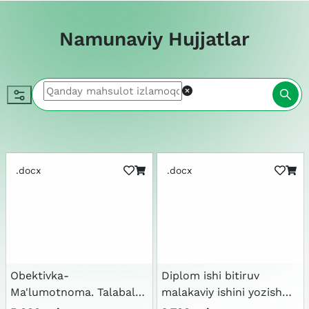
Namunaviy Hujjatlar
.docx
.docx
Obektivka-
Diplom ishi bitiruv
Ma'lumotnoma. Talabalar
malakaviy ishini yozish
uchun
tartibi namuna