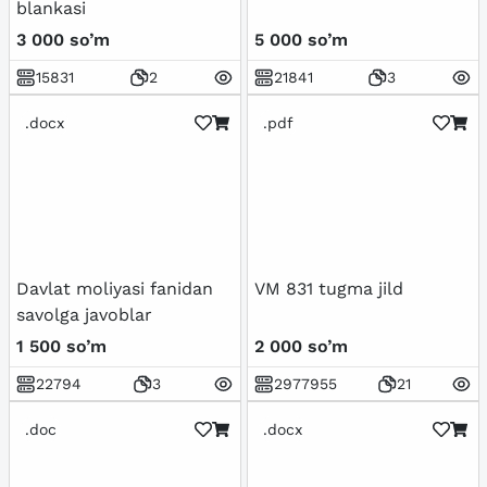
blankasi
3 000 so’m
5 000 so’m
15831
2
21841
3
.docx
.pdf
Davlat moliyasi fanidan
VM 831 tugma jild
savolga javoblar
1 500 so’m
2 000 so’m
22794
3
2977955
21
.doc
.docx