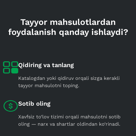
Tayyor mahsulotlardan
foydalanish qanday ishlaydi?
Qidiring va tanlang
Katalogdan yoki qidiruv orqali sizga kerakli
tayyor mahsulotni toping.
Sotib oling
Xavfsiz to‘lov tizimi orqali mahsulotni sotib
oling — narx va shartlar oldindan ko‘rinadi.