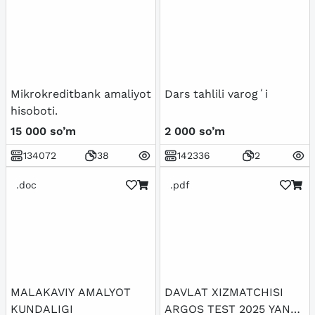
Mikrokreditbank amaliyot
Dars tahlili varogʻi
hisoboti.
15 000 so’m
2 000 so’m
134072
38
142336
2
.doc
.pdf
MALAKAVIY AMALYOT
DAVLAT XIZMATCHISI
KUNDALIGI
ARGOS TEST 2025 YANGI