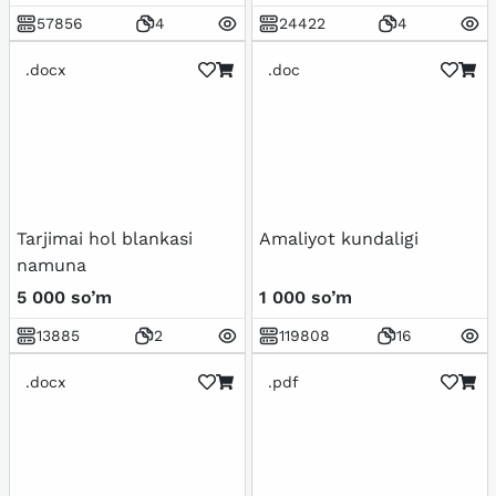
57856
4
24422
4
.docx
.doc
Tarjimai hol blankasi
Amaliyot kundaligi
namuna
5 000 so’m
1 000 so’m
13885
2
119808
16
.docx
.pdf