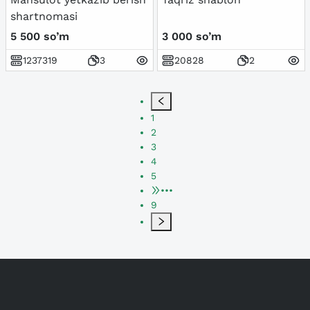
shartnomasi
5 500 so’m
3 000 so’m
1237319
3
20828
2
1
2
3
4
5
•••
9