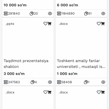
| JAVOBLARI BILAN
10 000 so’m
6 000 so’m
291840
20
1184890
51
.pptx
.docx
Taqdimot prezentatsiya
Toshkent amaliy fanlar
shablon
universiteti , mustaqil ish
yuzi uchun shablon
3 000 so’m
1 000 so’m
247562
4
58408
1
.docx
.docx