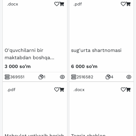
.docx
.pdf
O'quvchilarni bir
sug'urta shartnomasi
maktabdan boshqa
maktabga ko‘chirishda
3 000 so’m
6 000 so’m
kelish taloni
369551
1
2516582
4
.pdf
.docx
Mahsulot yetkazib berish
Taqriz shablon