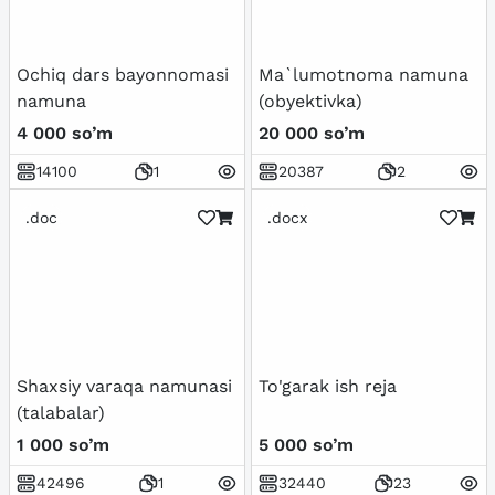
Ochiq dars bayonnomasi
Ma`lumotnoma namuna
namuna
(obyektivka)
4 000 so’m
20 000 so’m
14100
1
20387
2
.doc
.docx
Shaxsiy varaqa namunasi
To'garak ish reja
(talabalar)
1 000 so’m
5 000 so’m
42496
1
32440
23