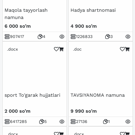
Maqola tayyorlash
Hadya shartnomasi
namuna
6 000 so’m
4 900 so’m
907417
4
1226833
3
.docx
.doc
sport To'garak hujjatlari
TAVSIYANOMA namuna
2 000 so’m
9 990 so’m
6417285
5
27136
1
.docx
.docx