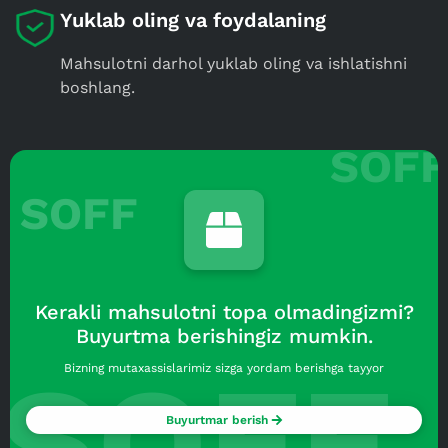
Yuklab oling va foydalaning
Mahsulotni darhol yuklab oling va ishlatishni
boshlang.
SOFF
Kerakli mahsulotni topa olmadingizmi?
Buyurtma berishingiz mumkin.
SOFF
Bizning mutaxassislarimiz sizga yordam berishga tayyor
Buyurtmar berish