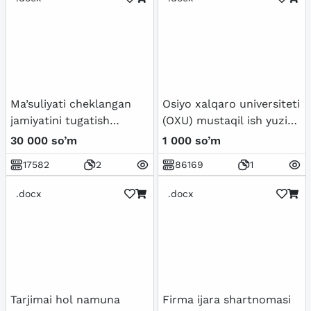
Ma’suliyati cheklangan
Osiyo xalqaro universiteti
jamiyatini tugatish
(OXU) mustaqil ish yuzi
to‘g‘risidagi navbatdan
uchun shablon
30 000 so’m
1 000 so’m
tashqari ta’sis yig‘ilishi
17582
2
86169
1
bayonnomasi
.docx
.docx
Tarjimai hol namuna
Firma ijara shartnomasi