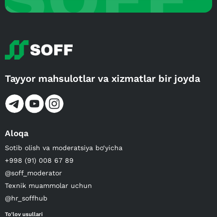
Tayyor mahsulotlar va xizmatlar bir joyda
Aloqa
Sotib olish va moderatsiya bo‘yicha
+998 (91) 008 67 89
@soff_moderator
Texnik muammolar uchun
@hr_soffhub
To'lov usullari