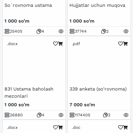
So`rovnoma ustama
Hujjatlar uchun muqova
1 000 so’m
1 000 so’m
25405
4
37744
2
.docx
.pdf
831 Ustama baholash
339 anketa (so'rovnoma)
mezonlari
1 000 so’m
7 000 so’m
26880
4
1174405
2
.docx
.doc