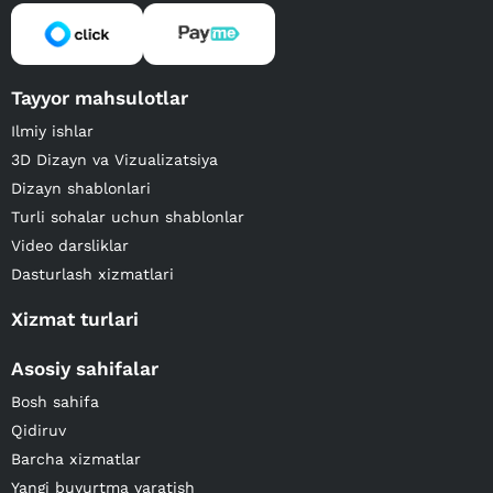
Tayyor mahsulotlar
Ilmiy ishlar
3D Dizayn va Vizualizatsiya
Dizayn shablonlari
Turli sohalar uchun shablonlar
Video darsliklar
Dasturlash xizmatlari
Xizmat turlari
Asosiy sahifalar
Bosh sahifa
Qidiruv
Barcha xizmatlar
Yangi buyurtma yaratish