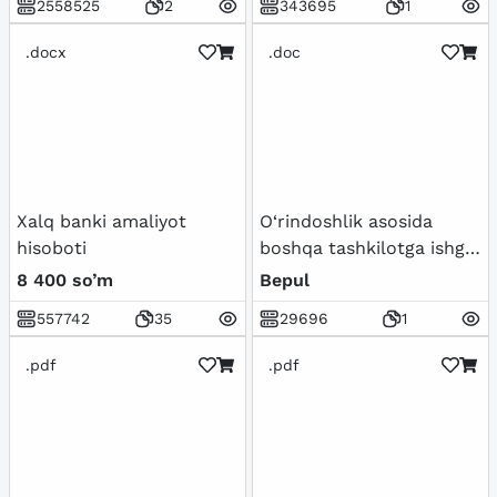
2558525
2
343695
1
.docx
.doc
Xalq banki amaliyot
O‘rindoshlik asosida
hisoboti
boshqa tashkilotga ishga
kirish uchun asosiy ish
8 400 so’m
Bepul
joyidan beriladigan
557742
35
29696
1
MA’LUMOTNOMA
.pdf
.pdf