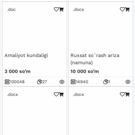
.doc
.docx
Amaliyot kundaligi
Ruxsat so`rash ariza
(namuna)
3 000 so’m
10 000 so’m
130048
27
14940
1
.docx
.docx