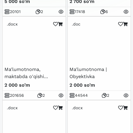
5 000 so’m
2 700 so’m
20101
2
17418
6
.docx
.doc
Ma'lumotnoma,
Ma'lumotnoma |
maktabda o'qishi
Obyektivka
to'g'risida
2 000 so’m
2 000 so’m
201656
2
44544
2
.docx
.docx