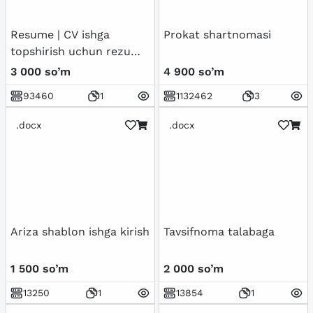
Resume | CV ishga
Prokat shartnomasi
topshirish uchun rezume
namunasi
3 000 so’m
4 900 so’m
93460
1
1132462
3
.docx
.docx
Ariza shablon ishga kirish
Tavsifnoma talabaga
1 500 so’m
2 000 so’m
13250
1
13854
1