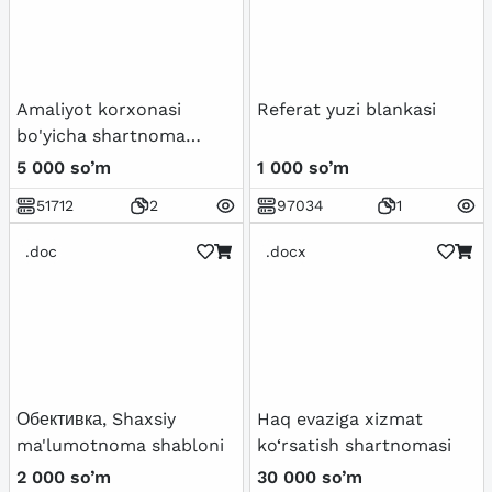
Amaliyot korxonasi
Referat yuzi blankasi
bo'yicha shartnoma
blankasi
5 000 so’m
1 000 so’m
51712
2
97034
1
.doc
.docx
Обективка, Shaxsiy
Haq evaziga xizmat
ma'lumotnoma shabloni
ko‘rsatish shartnomasi
2 000 so’m
30 000 so’m