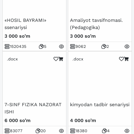
«HOSIL BAYRAMI»
Amaliyot tavsifnomasi.
ssenariysi
(Pedagogika)
3 000 so’m
3 000 so’m
1520435
5
9062
2
.docx
.docx
7-SINF FIZIKA NAZORAT
kimyodan tadbir senariysi
ISHI
6 000 so’m
4 000 so’m
83077
20
18380
4