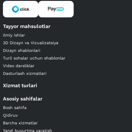
Tayyor mahsulotlar
Ilmiy ishlar
3D Dizayn va Vizualizatsiya
Dizayn shablonlari
Turli sohalar uchun shablonlar
Video darsliklar
Dasturlash xizmatlari
Xizmat turlari
Asosiy sahifalar
Bosh sahifa
Qidiruv
Barcha xizmatlar
Yangi buyurtma yaratish