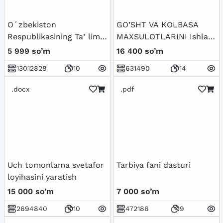
Oʻzbekiston
GO’SHT VA KOLBASA
Respublikasining Taʼlim
MAXSULOTLARINI Ishlab
toʻgʻrisidagi qonuni va
chiqarish loyihasi
5 999 so’m
16 400 so’m
uning mohiyati
13012828
10
631490
14
.docx
.pdf
Uch tomonlama svetafor
Tarbiya fani dasturi
loyihasini yaratish
15 000 so’m
7 000 so’m
2694840
10
472186
9