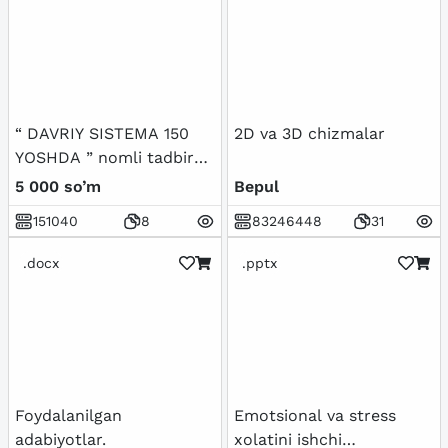
“ DAVRIY SISTEMA 150
2D va 3D chizmalar
YOSHDA ” nomli tadbir
senariysi
5 000 so’m
Bepul
151040
8
83246448
31
.docx
.pptx
Foydalanilgan
Emotsional va stress
adabiyotlar.
xolatini ishchi