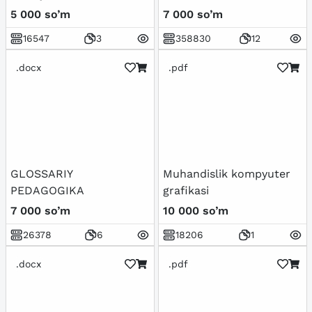
organizmga ta’siri va
5 000 so’m
7 000 so’m
profilaktik chora-
16547
3
358830
12
tadbirlar
.docx
.pdf
GLOSSARIY
Muhandislik kompyuter
PEDAGOGIKA
grafikasi
7 000 so’m
10 000 so’m
26378
6
18206
1
.docx
.pdf