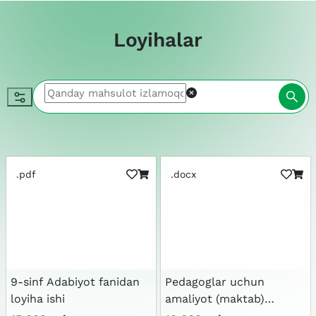
Loyihalar
.pdf
.docx
9-sinf Adabiyot fanidan
Pedagoglar uchun
loyiha ishi
amaliyot (maktab)
hisoboti