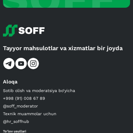
Tayyor mahsulotlar va xizmatlar bir joyda
Aloqa
Sotib olish va moderatsiya bo‘yicha
+998 (91) 008 67 89
@soff_moderator
Texnik muammolar uchun
@hr_soffhub
To'lov usullari