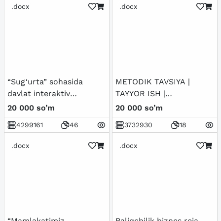
.docx
.docx
“Sug‘urta” sohasida
METODIK TAVSIYA |
davlat interaktiv
TAYYOR ISH |
xizmatlarini
O‘quvchilarning ta’limdagi
20 000 so’m
20 000 so’m
loyihalashtirish
muvaffaqiyatini
4299161
46
3732930
18
Mavzusidagi Loyiha ishi
ta’minlash mexanizmi (3-
4-sinflar misolida)
.docx
.docx
“Mamlakatimiz
Baliqchilik biznes reja