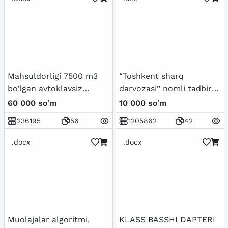
Mahsuldorligi 7500 m3
“Toshkent sharq
bo’lgan avtoklavsiz
darvozasi” nomli tadbir
qotadigan gazbeton
ssenariysi.
60 000 so’m
10 000 so’m
bloklarini ishlab chiqarish
236195
56
1205862
42
sexini loyihalash.
.docx
.docx
Muolajalar algoritmi,
KLASS BASSHI DAPTERI