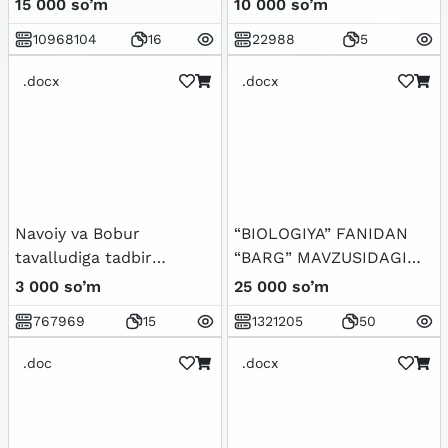
15 000 so’m
10 000 so’m
10968104
16
22988
5
.docx
.docx
Navoiy va Bobur
“BIOLOGIYA” FANIDAN
tavalludiga tadbir
“BARG” MAVZUSIDAGI
ssenariysi
LOYIHA ISHI
3 000 so’m
25 000 so’m
767969
15
1321205
50
.doc
.docx