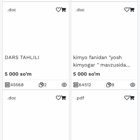
.doc
.doc
DARS TAHLILI
kimyo fanidan "yosh
kimyogar " mavzusida
kecha senariysi
5 000 so’m
5 000 so’m
45568
2
64512
9
.doc
.pdf