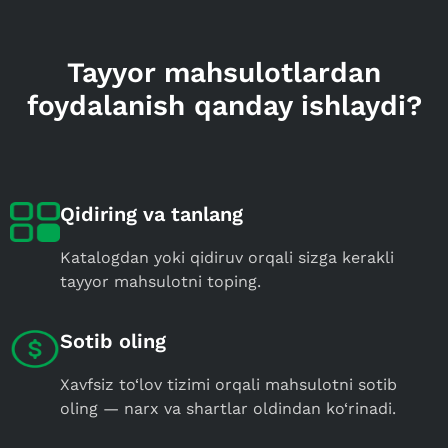
Tayyor mahsulotlardan
foydalanish qanday ishlaydi?
Qidiring va tanlang
Katalogdan yoki qidiruv orqali sizga kerakli
tayyor mahsulotni toping.
Sotib oling
Xavfsiz to‘lov tizimi orqali mahsulotni sotib
oling — narx va shartlar oldindan ko‘rinadi.