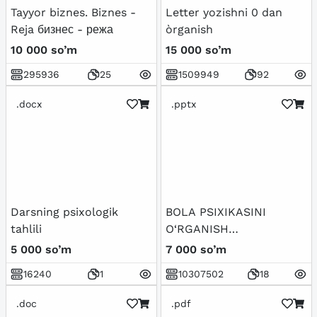
Tayyor biznes. Biznes -
Letter yozishni 0 dan
Reja бизнес - режа
òrganish
10 000 so’m
15 000 so’m
295936
25
1509949
92
.docx
.pptx
Darsning psixologik
BOLA PSIXIKASINI
tahlili
O‘RGANISH
TAMOYILLARI
5 000 so’m
7 000 so’m
16240
1
10307502
18
.doc
.pdf