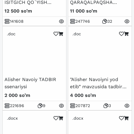
ISITGICH QO`YISH
QARAQALPAQSHA
ALGORITMI
TAYYAR
12 500 so’m
11 000 so’m
141608
247746
32
.doc
.doc
Alisher Navoiy TADBIR
"Alisher Navoiyni yod
ssenariysi
etib” mavzusida tadbir
senariysi
2 000 so’m
4 000 so’m
221696
9
207872
3
.docx
.docx