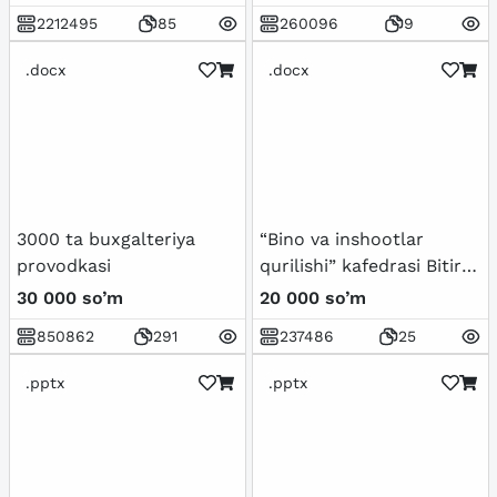
2212495
85
260096
9
.docx
.docx
3000 ta buxgalteriya
“Bino va inshootlar
provodkasi
qurilishi” kafedrasi Bitiruv
oldi amaliyoti bo‘yicha H I
30 000 so’m
20 000 so’m
S O B O T
850862
291
237486
25
.pptx
.pptx