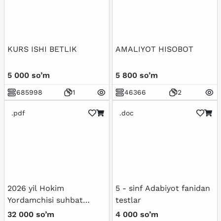
KURS ISHI BETLIK
AMALIYOT HISOBOT
5 000 so’m
5 800 so’m
685998
1
46366
2
.pdf
.doc
2026 yil Hokim
5 - sinf Adabiyot fanidan
Yordamchisi suhbat
testlar
savollari javobi 400+
32 000 so’m
4 000 so’m