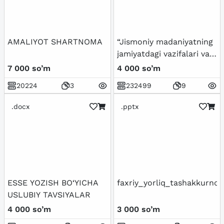
AMALIYOT SHARTNOMA
“Jismoniy madaniyatning
jamiyatdagi vazifalari va
shakllari
7 000 so’m
4 000 so’m
20224
3
232499
9
.docx
.pptx
ESSE YOZISH BO‘YICHA
faxriy_yorliq_tashakkurno
USLUBIY TAVSIYALAR
4 000 so’m
3 000 so’m