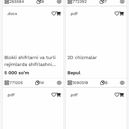
265584
9
772392
7
.docx
.pdf
Blokli shifrlarni va turli
2D chizmalar
rejimlarda shifrlashni
amalga oshiruvchi
5 000 so’m
Bepul
dasturiy ta’minot ishlab
771205
14
1090519
8
chiqish
.pdf
.pdf