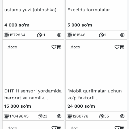
ustama yuzi (obloshka)
Excelda formulalar
4 000 so’m
5 000 so’m
1572864
11
161546
2
.docx
.docx
DHT 11 sensori yordamida
"Mobil qurilmalar uchun
harorat va namlik
ko’p faktorli
aniqlagich yasash
autentifikatsiyalash
15 000 so’m
24 000 so’m
loyihasi.
dasturini ishlab chiqish"
17049845
23
1268776
35
.docx
.doc