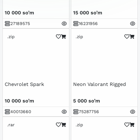
10 000 so’m
15 000 so’m
27189575
16231956
.zip
.zip
Chevrolet Spark
Neon Valorant Rigged
10 000 so’m
5 000 so’m
40013660
75287756
.rar
.zip