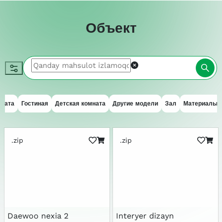
Объект
мната
Гостиная
Детская комната
Другие модели
Зал
Материалы
.zip
.zip
Daewoo nexia 2
Interyer dizayn