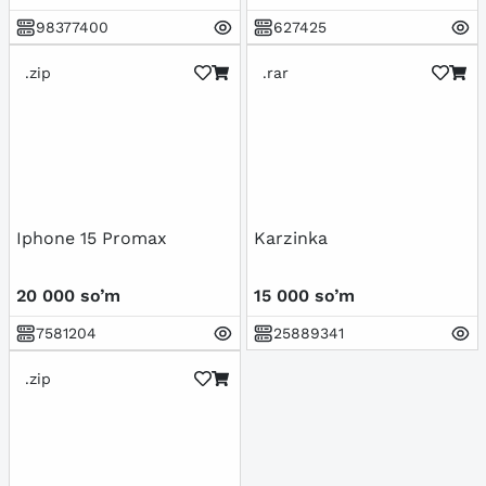
98377400
627425
.zip
.rar
Iphone 15 Promax
Karzinka
20 000 so’m
15 000 so’m
7581204
25889341
.zip