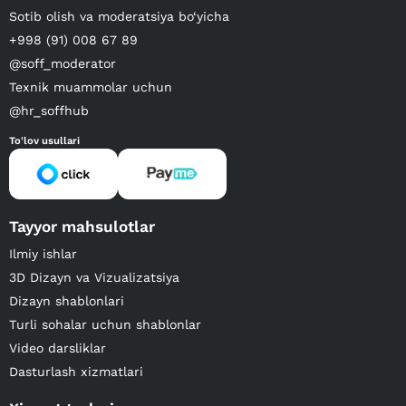
Sotib olish va moderatsiya bo‘yicha
+998 (91) 008 67 89
@soff_moderator
Texnik muammolar uchun
@hr_soffhub
To'lov usullari
Tayyor mahsulotlar
Ilmiy ishlar
3D Dizayn va Vizualizatsiya
Dizayn shablonlari
Turli sohalar uchun shablonlar
Video darsliklar
Dasturlash xizmatlari