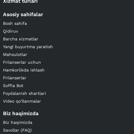
Xizmat turlari
Asosiy sahifalar
Bosh sahifa
Qidiruv
Barcha xizmatlar
Yangi buyurtma yaratish
Mahsulotlar
Frilanserlar uchun
Hamkorlikda ishlash
Frilanserlar
Soffia Bot
Foydalanish shartlari
Video qo'llanmalar
Biz haqimizda
Biz haqimizda
Savollar (FAQ)